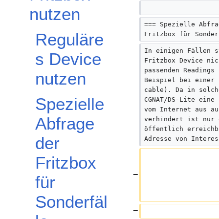
nutzen
=== Spezielle Abfra
Reguläre
Fritzbox für Sonder
In einigen Fällen s
s Device
Fritzbox Device nic
passenden Readings 
nutzen
Beispiel bei einer 
cable). Da in solch
Spezielle
CGNAT/DS-Lite eine 
vom Internet aus au
Abfrage
verhindert ist nur 
öffentlich erreichb
der
Adresse von Interes
Fritzbox
für
Sonderfäl