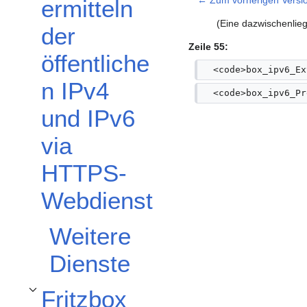
← Zum vorherigen Versi
ermitteln
(Eine dazwischenlieg
der
Zeile 55:
öffentliche
  <code>box_ipv6_Ex
n IPv4
  <code>box_ipv6_Pr
und IPv6
via
HTTPS-
Webdienst
Weitere
Dienste
Fritzbox
Unterabschnitt Fritzbox nutzen umschalten