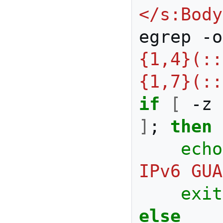
</s:Body
egrep -o
{1,4}(::
{1,7}(::
if
[
 -z 
]
;
then
echo
IPv6 GUA
exit
else