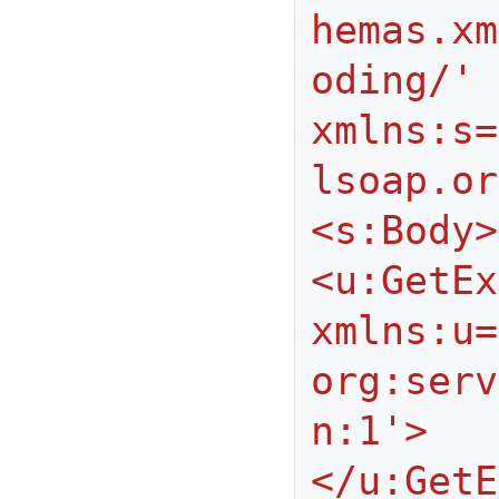
hemas.xm
oding/' 
xmlns:s=
lsoap.or
<s:Body> 
<u:GetEx
xmlns:u=
org:serv
n:1'>
</u:GetE