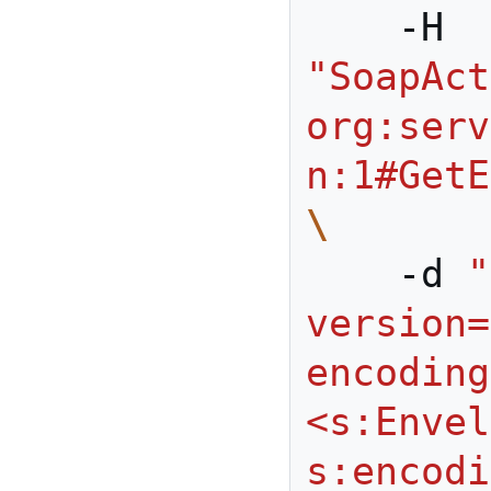
    -H 
"SoapAct
org:serv
n:1#GetE
\
    -d 
"
version=
encoding
<s:Envel
s:encodi