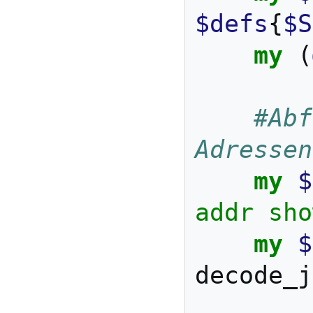
$defs
{
$S
my
(
#Abf
Adressen
my
$
addr sho
my
$
decode_j