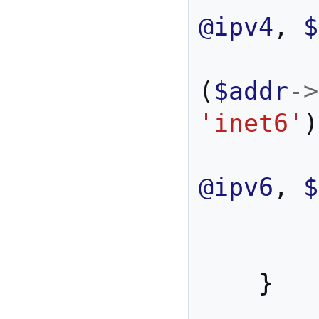
@ipv4
,
$
(
$addr
->
'inet6'
)
@ipv6
,
$
}