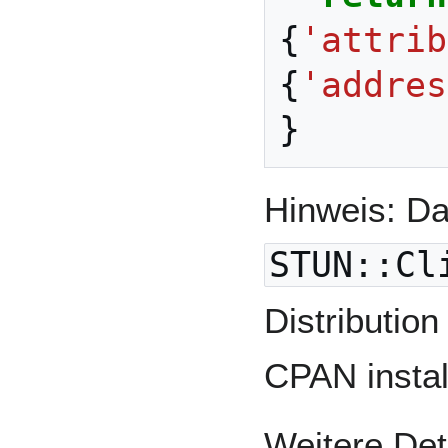
{
'attrib
{
'addres
}
Hinweis: Da
STUN::Cl
Distributio
CPAN instal
Weitere Det