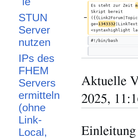
le
Es steht zur Zeit 
n
Skript bereit 
STUN
({{Link2Forum|Topic
ge=
1343332
|LinkText
Server
<syntaxhighlight la
nutzen
#!/bin/bash
IPs des
FHEM
Aktuelle V
Servers
2025, 11:
ermitteln
(ohne
Link-
Einleitung
Local,