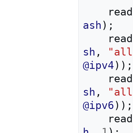
read
ash
);
read
sh
,
"all
@ipv4
));
read
sh
,
"all
@ipv6
));
read
h
,
1
);