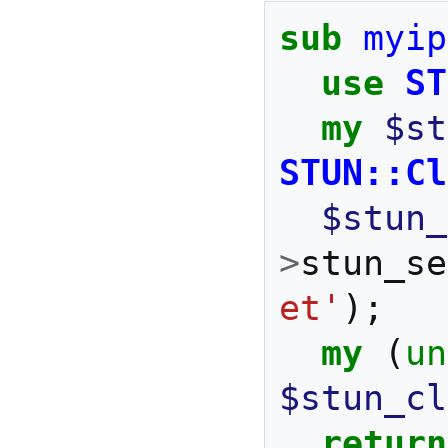
sub
myip
use
ST
my
$st
STUN::Cl
$stun_
>
stun_se
et'
);
my
(
un
$stun_cl
return