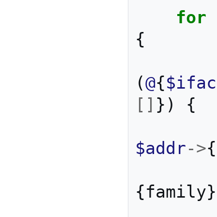
for
{
(
@
{
$ifac
[]
})
{
$addr
->
{
{
family
}