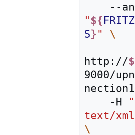
"
${
FRITZ
S
}
"
\
http://
$
9000/upn
nection1
    -H 
"
text/xml
\