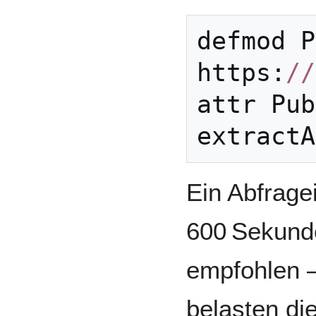
defmod
P
https:
//
attr
Pub
extractA
Ein Abfragei
600 Sekunde
empfohlen –
belasten di