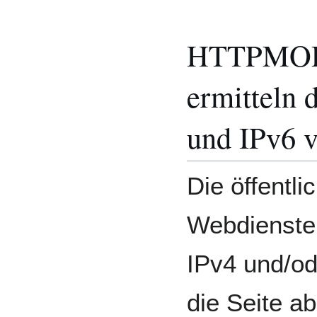
HTTPMOD-
ermitteln 
und IPv6 
Die öffentl
Webdiensten
IPv4 und/od
die Seite a