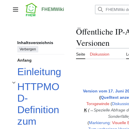
Zum
Inhalt
FHEMWiki
Hauptmenü
springen
Öffentliche IP-
Versionen
Inhaltsverzeichnis
Verbergen
Seite
Diskussion
L
Anfang
Einleitung
HTTPMO
Unterabschnitt HTTPMOD-Definition zum ermitteln der öffentlichen IPv4 und
Version vom 17. Juni 2
D-
Quelltext anz
Torxgewinde
(
Diskussi
Definition
K
→
Spezielle Abfrage d
Sonderfälle
zum
Markierung
:
Visuelle 