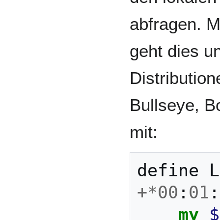
abfragen. M
geht dies u
Distributio
Bullseye, B
mit:
define
L
+*
00
:
01
:
my
$