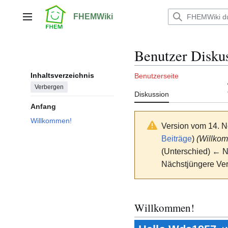
Zum
Inhalt
FHEMWiki
Hauptmenü
springen
Benutzer Disku
Inhaltsverzeichnis
Benutzerseite
Verbergen
Diskussion
Anfang
Willkommen!
Version vom 14. 
Beiträge
)
(Willko
(Unterschied) ← Nä
Nächstjüngere Ver
Willkommen!