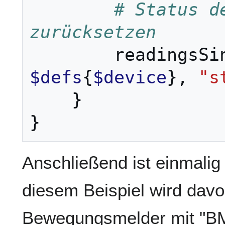
# Status d
zurücksetzen
readingsSi
$defs
{
$device
},
"s
}
}
Anschließend ist einmalig
diesem Beispiel wird dav
Bewegungsmelder mit "BM