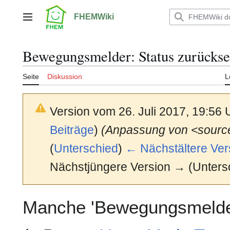
Zum
Inhalt
FHEMWiki
Hauptmenü
springen
Bewegungsmelder: Status zurückse
Seite
Diskussion
L
Version vom 26. Juli 2017, 19:56
Beiträge
)
(Anpassung von <source
(
Unterschied
)
← Nächstältere Ver
Nächstjüngere Version → (Unters
Manche 'Bewegungsmeld