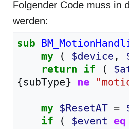
Folgender Code muss in 
werden:
sub
BM_MotionHandl
my
(
$device
,
return
if
(
$a
{
subType
}
ne
"moti
my
$ResetAT
=
if
(
$event
eq