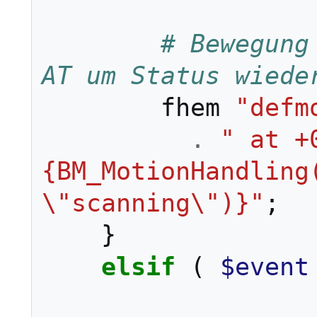
# Bewegung
AT um Status wiede
fhem
"defm
.
" at +
{BM_MotionHandling(
\"scanning\")}"
;
}
elsif
(
$event