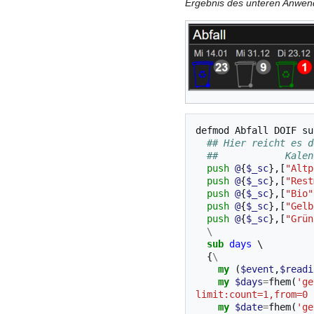
Ergebnis des unteren Anwend
defmod
Abfall
DOIF
su
## Hier reicht es d
##            Kalen
push
@
{
$_sc
},[
"Altp
push
@
{
$_sc
},[
"Rest
push
@
{
$_sc
},[
"Bio"
push
@
{
$_sc
},[
"Gelb
push
@
{
$_sc
},[
"Grün
\
sub
days
\
  {
\
my
(
$event
,
$readi
my
$days
=
fhem
(
'ge
limit:count=1,from=0 
my
$date
=
fhem
(
'ge