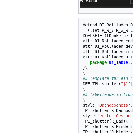
defmod
DI_Rollladen
D
((
set
R_W_S
,
R_W_W
[
1
DOELSEIF
([
Dunkelheit
attr
DI_Rollladen
cmd
attr
DI_Rollladen
dev
attr
DI_Rollladen
ico
attr
DI_Rollladen
uiT
package
ui_Table
;;
}
\
\
## Template für ein F
DEF
TPL_shutter
(
"$1"
|
\
## Tabellendefinition
\
style
(
"Dachgeschoss"
,
TPL_shutter
(
R_Dachbod
style
(
"erstes Geschos
TPL_shutter
(
R_Bad
)
\
TPL_shutter
(
R_Kinderz
TPL_shutter
(
R_Kinderz