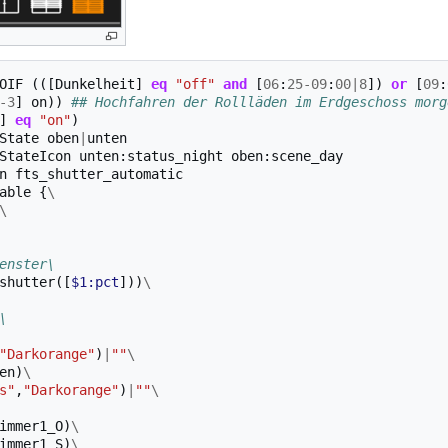
OIF
(([
Dunkelheit
]
eq
"off"
and
[
06
:
25
-
09
:
00
|
8
])
or
[
09
:
-
3
]
on
))
## Hochfahren der Rollläden im Erdgeschoss morg
]
eq
"on"
)
State
oben
|
unten
StateIcon
unten:status_night
oben:scene_day
n
fts_shutter_automatic
able
{
\
\
enster\
shutter
([
$1:pct
]))
\
\
"Darkorange"
)
|
""
\
en
)
\
s"
,
"Darkorange"
)
|
""
\
immer1_O
)
\
immer1_S
)
\