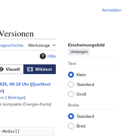
Anmelden
Versionen
Erscheinungsbild
nsgeschichte
Werkzeuge
Verbergen
Hilfe
Text
Visuell
Wikitext
Klein
026, 08:18 Uhr
Quelltext
Standard
en
Groß
on
|
Beiträge
)
als kompakte Energie-Karte
Breite
Standard
Breit
l-Modus]]