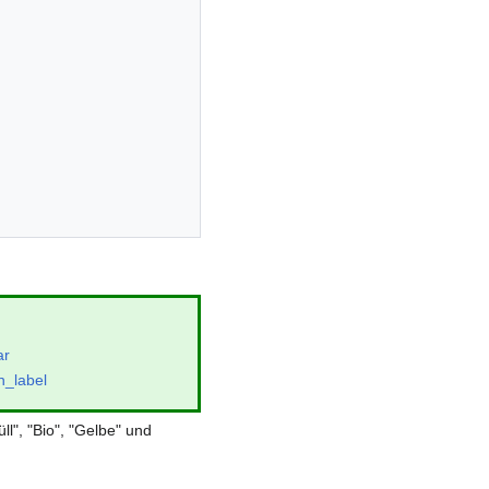
ar
n_label
ll", "Bio", "Gelbe" und