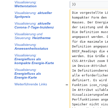
Visualisierung:
}}
Wetterstation
Die vorgestellte L
Visualisierung:
aktueller
Spritpreis
kompakter Form den
Hauses. Der Energi
Visualisierung:
aktuelle
der Leistung und d
Corona-7-Tage-Inzidenz
Die Definition mus
Visualisierung und
angepasst werden. 
Steuerung:
Heiztherme
für die maximale L
Visualisierung:
Definition angepas
Anwesenheitsstatus
DOIF_Readings die 
Visualisierung:
werden. Die Größe 
Energiefluss als
CSS-Attribut zoom 
kompakte Energie-Karte
im Device-Attribut
Visualisierung:
Im Definitionsbere
Energiefluss als
alle erforderliche
Energie-Karte
definiert. Es wird
Weiterführende Links
Funktion icon_ring
Im Attribut uiTabl
Visualisierungsele
Perlfunktionen ang
Speicher nicht vis