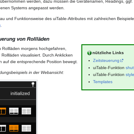
m übernommen werden, dazu müssen die Gerätenamen, Readings, ggf. 
genen Systems angepasst werden.
 und Funktionsweise des uiTable-Attributes mit zahlreichen Beispielen
g
.
euerung von
Rollläden
n Rollläden morgens hochgefahren,
nützliche Links
 Rollläden visualisiert. Durch Anklicken
Zeitsteuerung
en auf die entsprechende Position bewegt.
uiTable-Funktion
shut
ungsbeispiels in der Webansicht:
uiTable-Funktion
styl
Templates