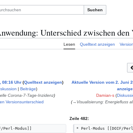
Suchen
nwendung: Unterschied zwischen den 
Lesen
Quelltext anzeigen
Versio
, 08:16 Uhr
Quelltext anzeigen
Aktuelle Version vom 2. Juni 2
iskussion
|
Beiträge
)
anzeig
uelle Corona-7-Tage-Inzidenz
Damian-s
(
Diskussi
en Versionsunterschied
→
Visualisierung: Energiefluss 
Zeile 482:
F/Perl-Modus]]
* Perl-Modus [[DOIF/Per