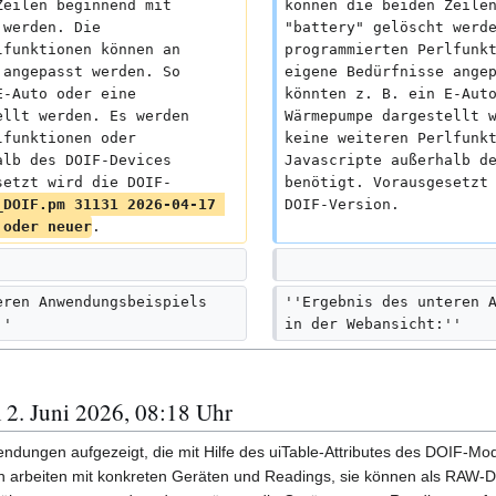
Zeilen beginnend mit 
können die beiden Zeile
 werden. Die 
"battery" gelöscht werd
lfunktionen können an 
programmierten Perlfunk
 angepasst werden. So 
eigene Bedürfnisse ange
E-Auto oder eine 
könnten z. B. ein E-Aut
ellt werden. Es werden 
Wärmepumpe dargestellt 
lfunktionen oder 
keine weiteren Perlfunk
alb des DOIF-Devices 
Javascripte außerhalb d
setzt wird die DOIF-
benötigt. Vorausgesetzt
_DOIF.pm 31131 2026-04-17 
DOIF-Version.
 oder neuer
.
eren Anwendungsbeispiels 
''Ergebnis des unteren 
''
in der Webansicht:''
 2. Juni 2026, 08:18 Uhr
ndungen aufgezeigt, die mit Hilfe des uiTable-Attributes des DOIF-Modu
en arbeiten mit konkreten Geräten und Readings, sie können als RAW-Def