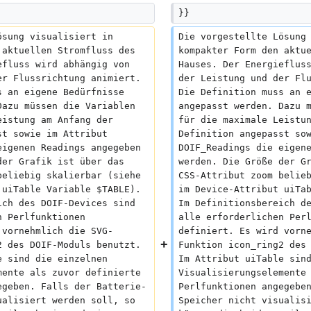
}}
ösung visualisiert in 
Die vorgestellte Lösung
 aktuellen Stromfluss des 
kompakter Form den aktu
efluss wird abhängig von 
Hauses. Der Energieflus
er Flussrichtung animiert. 
der Leistung und der Fl
s an eigene Bedürfnisse 
Die Definition muss an 
Dazu müssen die Variablen 
angepasst werden. Dazu 
eistung am Anfang der 
für die maximale Leistu
st sowie im Attribut 
Definition angepasst so
eigenen Readings angegeben 
DOIF_Readings die eigen
der Grafik ist über das 
werden. Die Größe der G
beliebig skalierbar (siehe 
CSS-Attribut zoom belie
 uiTable Variable $TABLE). 
im Device-Attribut uiTa
ich des DOIF-Devices sind 
Im Definitionsbereich d
n Perlfunktionen 
alle erforderlichen Per
 vornehmlich die SVG-
definiert. Es wird vorn
2 des DOIF-Moduls benutzt. 
Funktion icon_ring2 des
e sind die einzelnen 
Im Attribut uiTable sin
mente als zuvor definierte 
Visualisierungselemente
egeben. Falls der Batterie-
Perlfunktionen angegebe
ualisiert werden soll, so 
Speicher nicht visualis