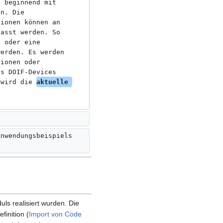
n beginnend mit 
en. Die 
tionen können an 
passt werden. So 
o oder eine 
werden. Es werden 
tionen oder 
es DOIF-Devices 
 wird die 
aktuelle 
Anwendungsbeispiels 
ls realisiert wurden. Die
inition (
Import von Code