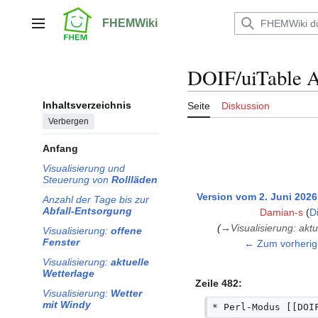
Zum
Inhalt
FHEMWiki
Hauptmenü
springen
DOIF/uiTable A
Inhaltsverzeichnis
Seite
Diskussion
Verbergen
Anfang
Visualisierung und
Steuerung von
Rollläden
Version vom 2. Juni 2026
Anzahl der Tage bis zur
Abfall-Entsorgung
Damian-s
(
D
→
Visualisierung: akt
Visualisierung:
offene
Fenster
← Zum vorherig
Visualisierung:
aktuelle
Wetterlage
Zeile 482:
Visualisierung:
Wetter
mit Windy
* Perl-Modus [[DOI