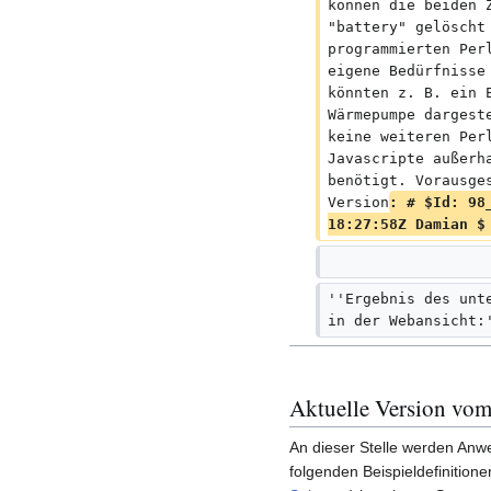
können die beiden 
"battery" gelöscht
programmierten Per
eigene Bedürfnisse
könnten z. B. ein 
Wärmepumpe dargest
keine weiteren Per
Javascripte außerh
benötigt. Vorausge
Version
: # $Id: 98
18:27:58Z Damian $
''Ergebnis des unt
in der Webansicht:
Aktuelle Version vom
An dieser Stelle werden Anwe
folgenden Beispieldefinition