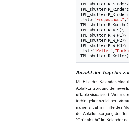
TPL_shutter
(
R_Kinderz
TPL_shutter
(
R_Kinderz
TPL_shutter
(
R_Kinderz
style
(
"Erdgeschoss"
,
"
TPL_shutter
(
R_Kueche
)
TPL_shutter
(
R_W_S
)
\
TPL_shutter
(
R_W_W1
)
\
TPL_shutter
(
R_W_W2
)
\
TPL_shutter
(
R_W_W3
)
\
style
(
"Keller"
,
"Darko
TPL_shutter
(
R_Keller
)
Anzahl der Tage bis zu
Mit Hilfe des Kalender-Modul
Abfall-Entsorgung der jeweil
uiTable visualisiert. Wenn de
farbig gekennzeichnet. Vorau
namens 'cal' mit Hilfe des M
der Abfallentsorgung der Tonn
"Grünabfuhr" im Kalender ge