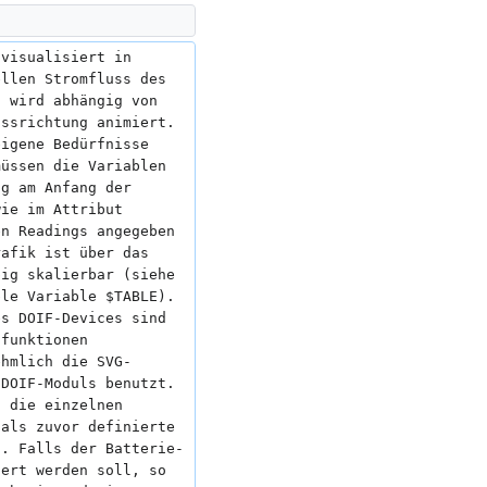
 visualisiert in 
ellen Stromfluss des 
s wird abhängig von 
ussrichtung animiert. 
eigene Bedürfnisse 
müssen die Variablen 
ng am Anfang der 
wie im Attribut 
en Readings angegeben 
rafik ist über das 
big skalierbar (siehe 
ble Variable $TABLE). 
es DOIF-Devices sind 
lfunktionen 
ehmlich die SVG-
 DOIF-Moduls benutzt. 
d die einzelnen 
 als zuvor definierte 
n. Falls der Batterie-
iert werden soll, so 