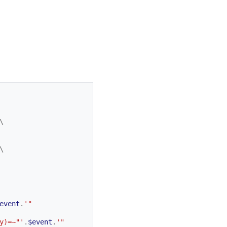
\
\
event
.
'" 
y)=~"'
.
$event
.
'" 