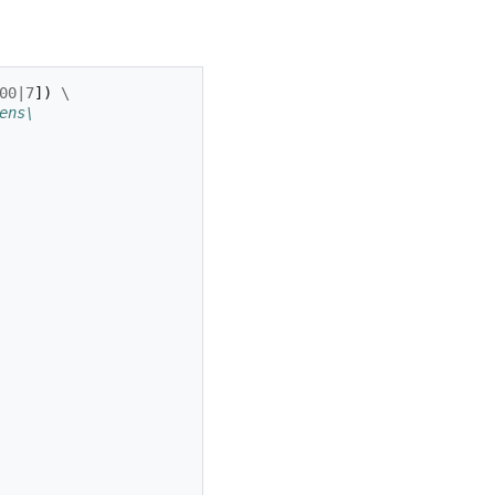
00
|
7
])
\
ens\