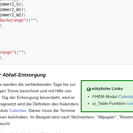
immer2_S
)
\
immer2_W1
)
\
immer2_W2
)
\
Darkorange"
)
|
""
\
\
range"
)
|
""
\
\
r
Abfall-Entsorgung
s werden die verbleibenden Tage bis zur
nützliche Links
igen Tonne berechnet und mit Hilfe von
FHEM-Modul
Calend
r Tag der Entsorgung bevorsteht, wird er
ui_Table Funktion
ico
sgesetzt wird die Definition des Kalenders
oduls
Calendar
. Dieser muss die Termine
en beinhalten. Im Beispiel wird nach Stichwörtern: "Altpapier", "Restmü
sucht.