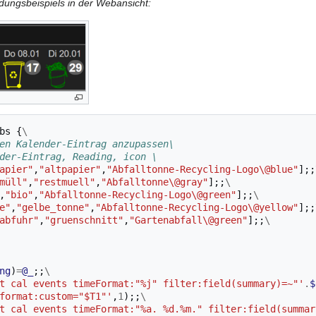
ungsbeispiels in der Webansicht:
bs
{
\
en Kalender-Eintrag anzupassen\
der-Eintrag, Reading, icon \
apier"
,
"altpapier"
,
"Abfalltonne-Recycling-Logo\@blue"
];;
müll"
,
"restmuell"
,
"Abfalltonne\@gray"
];;
\
,
"bio"
,
"Abfalltonne-Recycling-Logo\@green"
];;
\
e"
,
"gelbe_tonne"
,
"Abfalltonne-Recycling-Logo\@yellow"
];;
abfuhr"
,
"gruenschnitt"
,
"Gartenabfall\@green"
];;
\
ng
)
=
@_
;;
\
t cal events timeFormat:"%j" filter:field(summary)=~"'
.
$
format:custom="$T1"'
,
1
);;
\
t cal events timeFormat:"%a. %d.%m." filter:field(summar