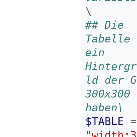
\
## Die 
Tabelle 
ein 
Hintergr
ld der G
300x300 
haben\
$TABLE
=
"width:3