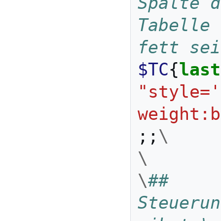
Spalte d
Tabelle 
fett sei
$TC
{
last
"style='
weight:b
;;
\
\
\
## 
Steuerun