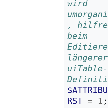
wird 
umorgani
, hilfre
beim 
Editiere
längerer 
uiTable-
Definiti
$ATTRIBU
RST
=
1
;