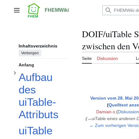
Unterabschnitt Aufbau des uiTable-Attributs umschalten
Zum
Inhalt
FHEMWiki
Hauptmenü
springen
DOIF/uiTable Sc
zwischen den V
Inhaltsverzeichnis
Verbergen
Seite
Diskussion
L
Anfang
Aufbau
des
Version vom 28. Mai 20
uiTable-
Quelltext anz
Attributs
Damian-s
(
Diskussion
→
uiTable eines anderen 
← Zum vorherigen Versi
uiTable