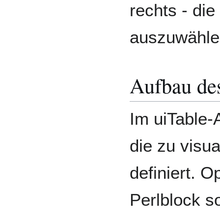
rechts - die
auszuwähle
Aufbau des
Im uiTable-A
die zu visua
definiert. O
Perlblock s