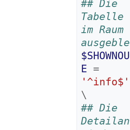
## Die 
Tabelle 
im Raum 
ausgeble
$SHOWNOU
E
=
'^info$'
\
## Die 
Detailan