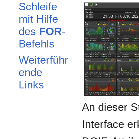
Schleife
mit Hilfe
des
FOR
-
Befehls
Weiterführ
ende
Links
An dieser S
Interface er