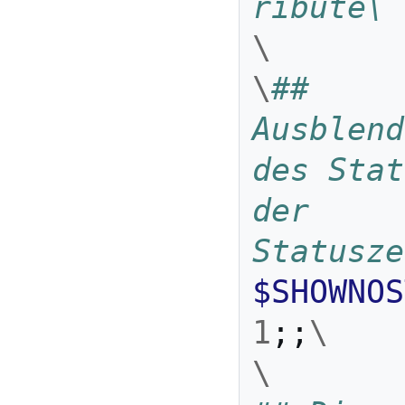
ribute\
\
\
## 
Ausblend
des Stat
der 
Statusze
$SHOWNOS
1
;;
\
\