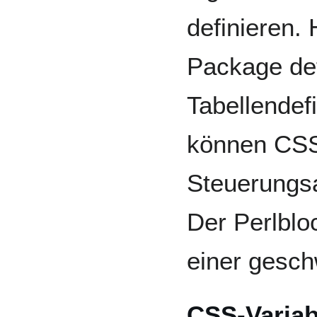
definieren. 
Package def
Tabellendefi
können CSS
Steuerungsa
Der Perlblo
einer gesch
CSS-Variab