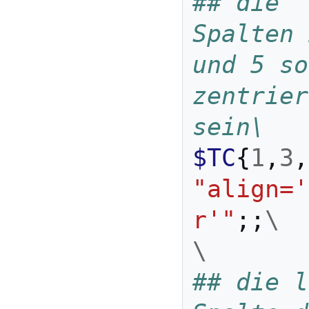
## die 
Spalten 
und 5 so
zentrier
sein\
$TC
{
1
,
3
,
"align='
r'"
;;
\
\
## die l