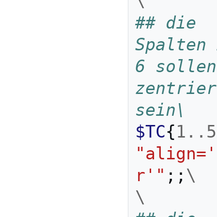
\
## die 
Spalten 
6 sollen 
zentrier
sein\
$TC
{
1
..
5
"align='
r'"
;;
\
\