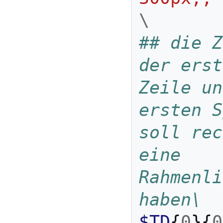
\
## die Z
der erst
Zeile un
ersten S
soll rec
eine 
Rahmenli
haben\
$TD
{
0
}{
0