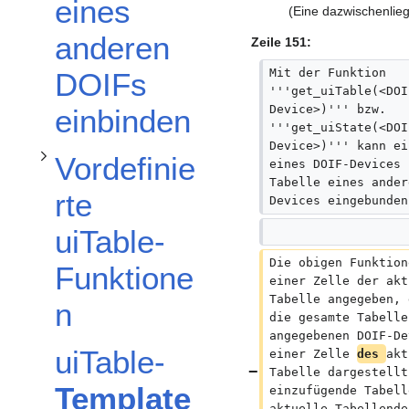
Unterabschnitt Vordefinierte uiTable-Funktionen umschalten
eines
(Eine dazwischenlieg
anderen
Zeile 151:
Mit der Funktion 
DOIFs
'''get_uiTable(<DOI
Device>)''' bzw. 
einbinden
'''get_uiState(<DOI
Device>)''' kann ei
Vordefinie
eines DOIF-Devices 
Tabelle eines ander
rte
Devices eingebunden
uiTable-
-Befehl umschalten
Die obigen Funktion
Funktione
einer Zelle der akt
Tabelle angegeben, 
n
die gesamte Tabelle
IMPORT
angegebenen DOIF-De
uiTable-
einer Zelle 
des 
akt
Tabelle dargestellt
Template
einzufügende Tabell
aktuelle Tabellende