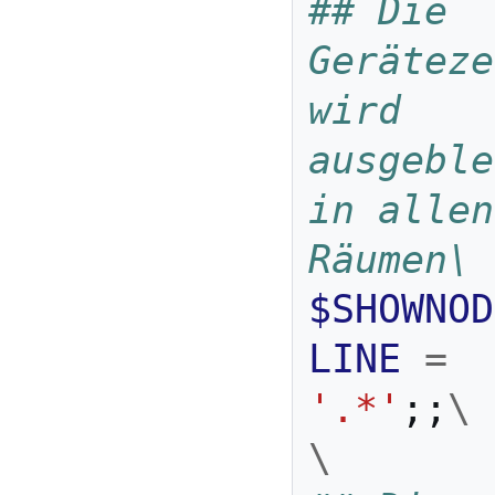
## Die 
Geräteze
wird 
ausgeble
in allen 
Räumen\
$SHOWNOD
LINE
=
'.*'
;;
\
\