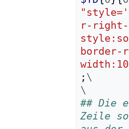
"style='
r-right-
style:so
border-r
width:10
;
\
\
## Die e
Zeile so