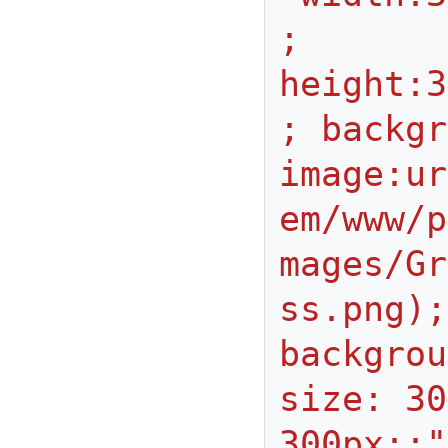
; 
height:3
; backgr
image:ur
em/www/p
mages/Gr
ss.png);
backgrou
size: 30
300px;;"