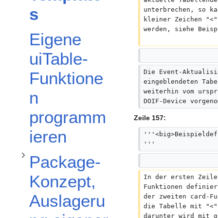
Unterabschnitt Package-Konzept, Auslagerung eigener Funktionen, der
s
unterbrechen, so ka
kleiner Zeichen "<"
werden, siehe Beisp
Eigene
uiTable-
Die Event-Aktualisi
Funktione
eingeblendeten Tabe
weiterhin vom urspr
n
DOIF-Device vorgeno
programm
Zeile 157:
ieren
'''<big>Beispieldef
'''
Package-
Konzept,
In der ersten Zeile
Funktionen definier
Auslageru
der zweiten card-Fu
die Tabelle mit "<"
darunter wird mit g