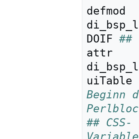
defmod
di_bsp_l
DOIF
##
attr
di_bsp_l
uiTable
Beginn d
Perlbloc
## CSS-
Variable