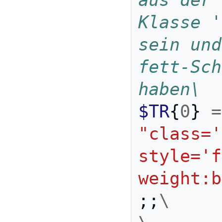
aus der 
Klasse '
sein und 
fett-Sch
haben\
$TR
{
0
}
=
"class='
style='f
weight:b
;;
\