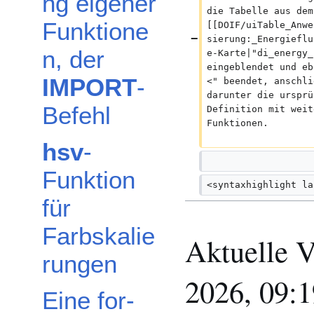
ng eigener
die Tabelle aus dem
Funktione
[[DOIF/uiTable_Anwe
sierung:_Energieflu
n, der
e-Karte|"di_energy_
eingeblendet und eb
IMPORT
-
<" beendet, anschli
darunter die ursprü
Befehl
Definition mit weit
Funktionen.
hsv
-
Funktion
<syntaxhighlight la
für
Farbskalie
Aktuelle V
rungen
2026, 09:
Eine for-