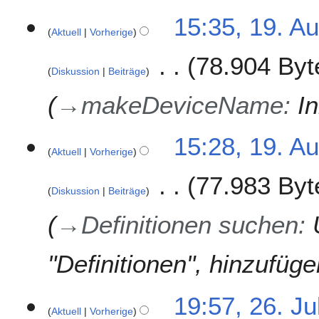
0
1
15:35, 19. A
1
Aktuell
Vorherige
9
7
.
78.904 Byt
A
Diskussion
Beiträge
u
g
→
makeDeviceName
:
In
u
s
15:28, 19. A
t
Aktuell
Vorherige
2
0
77.983 Byt
1
Diskussion
Beiträge
7
→
Definitionen suchen
:
"Definitionen", hinzufü
2
19:57, 26. Ju
Aktuell
Vorherige
6