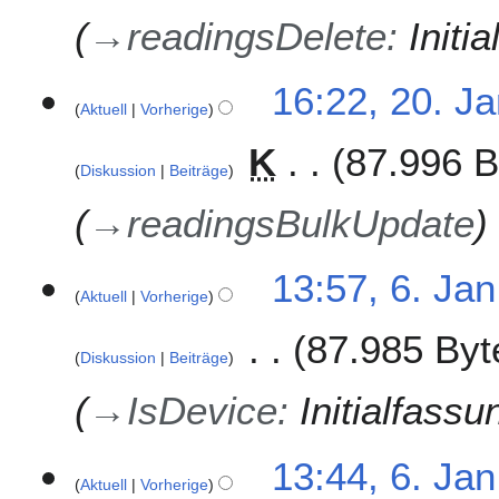
8
n
→
readingsDelete
:
Initi
u
a
2
16:22, 20. J
r
Aktuell
Vorherige
0
2
.
0
K
87.996 B
J
1
Diskussion
Beiträge
a
8
n
→
readingsBulkUpdate
u
a
6
13:57, 6. Jan
r
Aktuell
Vorherige
.
2
J
0
87.985 Byt
a
1
Diskussion
Beiträge
n
8
u
→
IsDevice
:
Initialfassu
a
r
13:44, 6. Jan
2
Aktuell
Vorherige
0