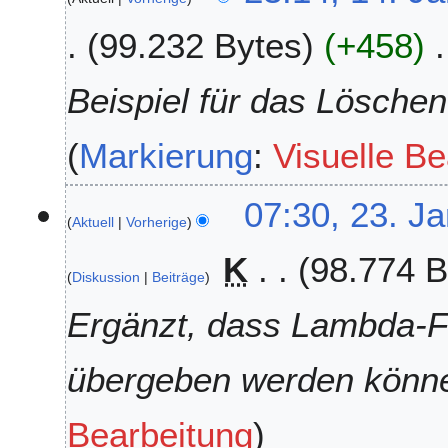
.
99.232 Bytes
+458
J
a
n
Beispiel für das Löschen
u
a
Markierung
:
Visuelle Be
r
2
0
2
07:30, 23. J
2
Aktuell
Vorherige
3
6
.
K
98.774 B
J
Diskussion
Beiträge
a
n
Ergänzt, dass Lambda-F
u
a
übergeben werden könn
r
2
0
Bearbeitung
2