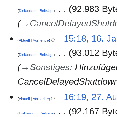
.
92.983 Byt
J
Diskussion
Beiträge
a
n
→
CancelDelayedShutd
u
a
15:18, 16. J
r
Aktuell
Vorherige
2
0
93.012 Byt
1
Diskussion
Beiträge
9
→
Sonstiges
:
Hinzufüge
CancelDelayedShutdow
2
16:19, 27. A
Aktuell
Vorherige
7
.
92.167 Byt
A
Diskussion
Beiträge
u