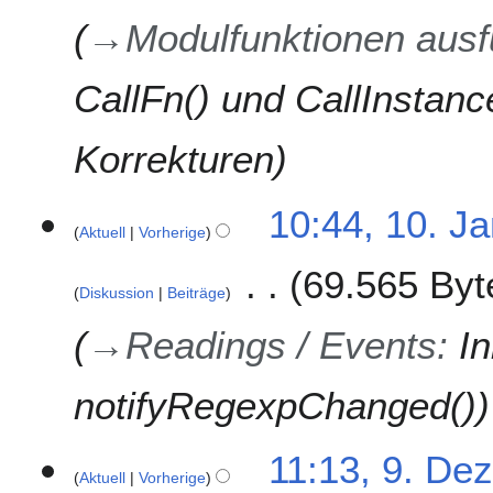
n
→
Modulfunktionen aus
u
a
CallFn() und CallInstanc
r
2
0
Korrekturen
1
7
1
10:44, 10. J
Aktuell
Vorherige
0
.
69.565 Byt
J
Diskussion
Beiträge
a
n
→
Readings / Events
:
In
u
a
notifyRegexpChanged()
r
2
0
9
11:13, 9. De
1
Aktuell
Vorherige
.