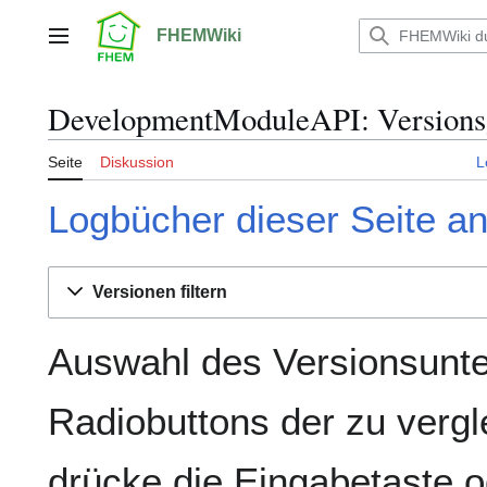
Zum
Inhalt
FHEMWiki
Hauptmenü
springen
DevelopmentModuleAPI: Versions
Seite
Diskussion
L
Logbücher dieser Seite a
Versionen filtern
Auswahl des Versionsunte
Radiobuttons der zu verg
drücke die Eingabetaste o