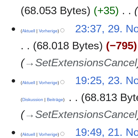
7
D
68.053 Bytes
+35
e
z
e
2
23:37, 29. N
m
Aktuell
Vorherige
9
b
.
68.018 Bytes
−795
e
N
r
o
2
v
→
SetExtensionsCancel
0
e
1
m
2
19:25, 23. N
6
b
Aktuell
Vorherige
3
e
.
r
68.813 Byt
N
2
Diskussion
Beiträge
o
0
v
→
SetExtensionsCancel
1
e
6
m
2
19:49, 21. N
b
Aktuell
Vorherige
1
e