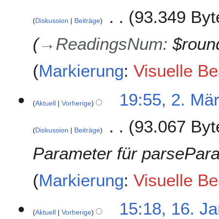
93.349 Byt
Diskussion
Beiträge
→
ReadingsNum
:
$roun
Markierung
:
Visuelle Be
2
19:55, 2. Mä
Aktuell
Vorherige
.
M
93.067 Byt
ä
Diskussion
Beiträge
r
z
Parameter für parsePar
2
0
Markierung
:
Visuelle Be
2
1
1
15:18, 16. J
Aktuell
Vorherige
6