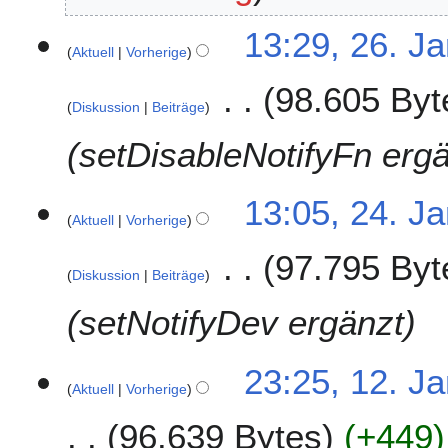
5
2
13:29, 26. J
Aktuell
Vorherige
6
.
98.605 Byt
J
Diskussion
Beiträge
a
n
setDisableNotifyFn erg
u
a
2
13:05, 24. J
r
Aktuell
Vorherige
4
2
.
0
97.795 Byt
J
2
Diskussion
Beiträge
a
2
n
setNotifyDev ergänzt
u
a
1
23:25, 12. J
r
Aktuell
Vorherige
2
2
.
0
96.639 Bytes
+449
J
2