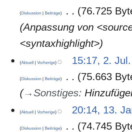
.
76.725 Byt
J
Diskussion
Beiträge
u
l
Anpassung von <sourc
i
2
<syntaxhighlight>
0
1
7
2
15:17, 2. Jul
Aktuell
Vorherige
.
J
75.663 Byt
u
Diskussion
Beiträge
l
i
→
Sonstiges
:
Hinzufüge
2
0
1
20:14, 13. J
1
Aktuell
Vorherige
3
7
.
74.745 Byt
J
Diskussion
Beiträge
a