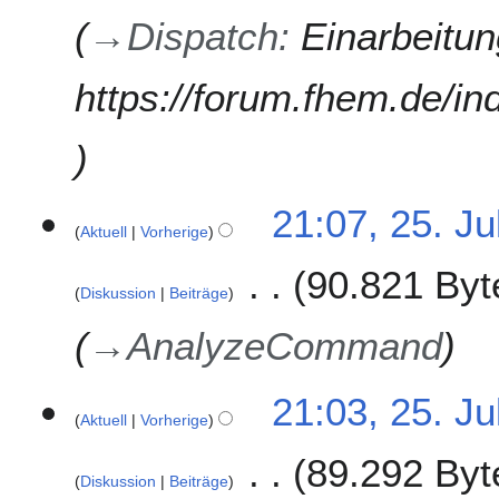
g
→
Dispatch
:
Einarbeitu
u
s
https://forum.fhem.de/in
t
2
0
1
8
2
21:07, 25. Ju
Aktuell
Vorherige
5
.
90.821 Byt
J
Diskussion
Beiträge
u
l
→
AnalyzeCommand
i
2
21:03, 25. Ju
0
Aktuell
Vorherige
1
8
89.292 Byt
Diskussion
Beiträge