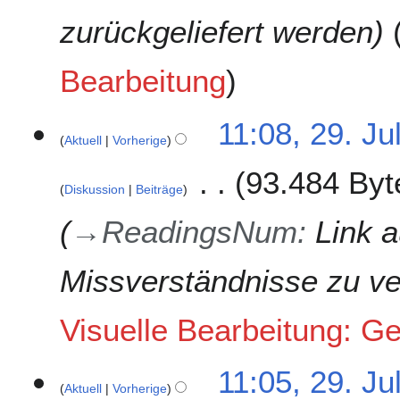
zurückgeliefert werden
Bearbeitung
11:08, 29. Ju
Aktuell
Vorherige
93.484 Byt
Diskussion
Beiträge
→
ReadingsNum
:
Link 
Missverständnisse zu v
Visuelle Bearbeitung: G
11:05, 29. Ju
Aktuell
Vorherige