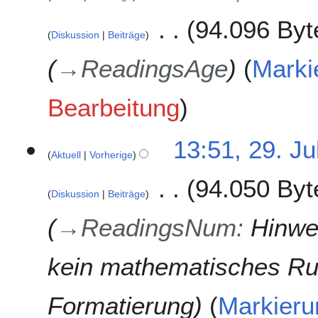
.
94.096 Byt
J
Diskussion
Beiträge
u
l
→
ReadingsAge
Marki
i
2
Bearbeitung
0
2
1
13:51, 29. Ju
Aktuell
Vorherige
94.050 Byt
Diskussion
Beiträge
→
ReadingsNum
:
Hinwe
kein mathematisches Run
Formatierung
Markieru