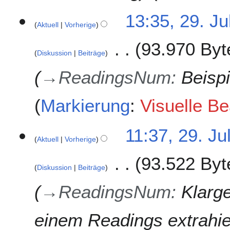
13:35, 29. Ju
Aktuell
Vorherige
93.970 Byt
Diskussion
Beiträge
→
ReadingsNum
:
Beispi
Markierung
:
Visuelle Be
11:37, 29. Ju
Aktuell
Vorherige
93.522 Byt
Diskussion
Beiträge
→
ReadingsNum
:
Klarge
einem Readings extrahie