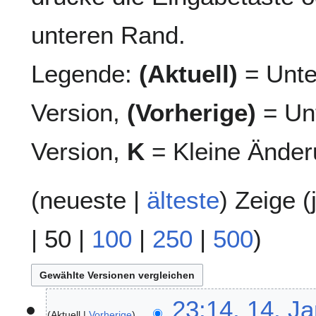
unteren Rand.
Legende:
(Aktuell)
= Unte
Version,
(Vorherige)
= Unt
Version,
K
= Kleine Änder
(
neueste
|
älteste
) Zeige (
|
50
|
100
|
250
|
500
)
1
23:14, 14. J
Aktuell
Vorherige
4