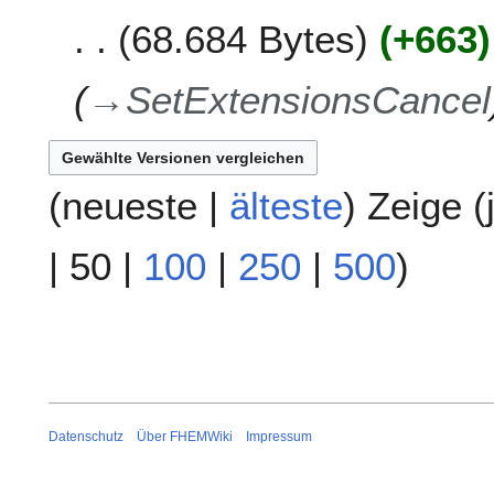
.
r
68.684 Bytes
+663
N
2
o
0
v
→
SetExtensionsCancel
1
e
6
m
b
e
(
neueste
|
älteste
) Zeige (
r
2
|
50
|
100
|
250
|
500
)
0
1
6
Datenschutz
Über FHEMWiki
Impressum