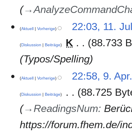
→
AnalyzeCommandCh
1
22:03, 11. Ju
Aktuell
Vorherige
1
.
K
88.733 B
J
Diskussion
Beiträge
u
l
Typos/Spelling
i
2
9
22:58, 9. Apr
0
Aktuell
Vorherige
.
1
A
8
88.725 Byt
p
Diskussion
Beiträge
r
i
→
ReadingsNum
:
Berüc
l
2
https://forum.fhem.de/in
0
1