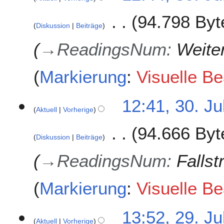
94.798 Byt
Diskussion
Beiträge
→
ReadingsNum
:
Weite
Markierung
:
Visuelle Be
12:41, 30. Ju
Aktuell
Vorherige
94.666 Byt
Diskussion
Beiträge
→
ReadingsNum
:
Fallst
Markierung
:
Visuelle Be
2
13:52, 29. Ju
Aktuell
Vorherige
9