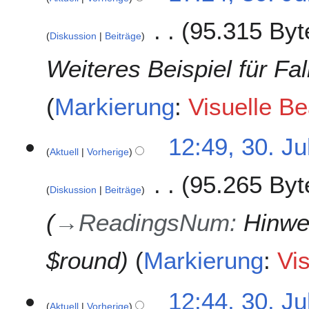
b
m
.
e
e
95.315 Byt
J
r
n
Diskussion
Beiträge
u
2
f
l
Weiteres Beispiel für Fal
0
a
i
2
s
2
1
s
Markierung
:
Visuelle Be
0
u
2
n
1
12:49, 30. Ju
g
Aktuell
Vorherige
95.265 Byt
Diskussion
Beiträge
→
ReadingsNum
:
Hinwe
$round
Markierung
:
Vi
12:44, 30. Ju
Aktuell
Vorherige