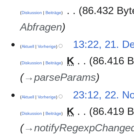
1
86.432 Byt
8
Diskussion
Beiträge
Abfragen
2
13:22, 21. D
Aktuell
Vorherige
1
.
K
86.416 B
D
Diskussion
Beiträge
e
z
→
parseParams
e
m
2
23:12, 22. N
b
Aktuell
Vorherige
2
e
.
r
K
86.419 B
N
2
Diskussion
Beiträge
o
0
v
→
notifyRegexpChange
1
e
7