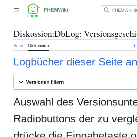
Zum
Inhalt
FHEMWiki
Hauptmenü
springen
Diskussion:DbLog: Versionsgeschi
Seite
Diskussion
L
Logbücher dieser Seite a
Versionen filtern
Auswahl des Versionsunte
Radiobuttons der zu verg
drücke die Eingabetaste o