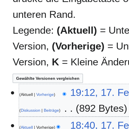
unteren Rand.
Legende:
(Aktuell)
= Unte
Version,
(Vorherige)
= Unt
Version,
K
= Kleine Änder
1
19:12, 17. F
Aktuell
Vorherige
7
.
892 Bytes
F
Diskussion
Beiträge
e
K
b
18:40, 17. F
e
r
Aktuell
Vorherige