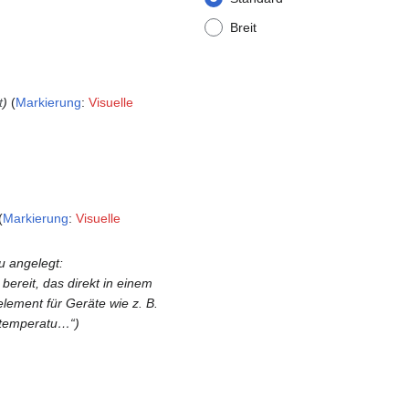
Breit
t
Markierung
:
Visuelle
Markierung
:
Visuelle
u angelegt:
ereit, das direkt in einem
element für Geräte wie z. B.
lltemperatu…“