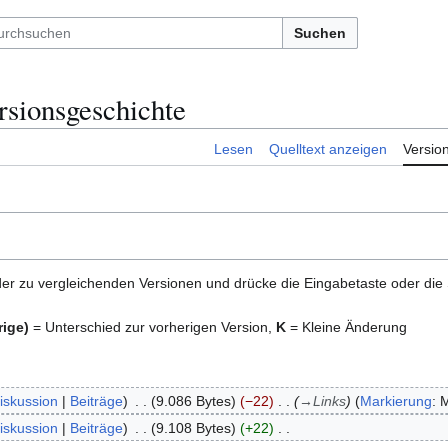
Suchen
ionsgeschichte
Lesen
Quelltext anzeigen
Versio
er zu vergleichenden Versionen und drücke die Eingabetaste oder die
rige)
= Unterschied zur vorherigen Version,
K
= Kleine Änderung
iskussion
Beiträge
9.086 Bytes
−22
→
Links
Markierung
:
M
iskussion
Beiträge
9.108 Bytes
+22