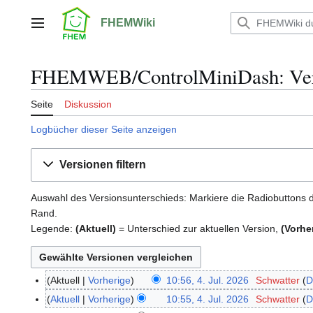
Zum
Inhalt
FHEMWiki
Hauptmenü
springen
FHEMWEB/ControlMiniDash: Vers
Seite
Diskussion
Logbücher dieser Seite anzeigen
Versionen filtern
Auswahl des Versionsunterschieds: Markiere die Radiobuttons d
Rand.
Legende:
(Aktuell)
= Unterschied zur aktuellen Version,
(Vorhe
Aktuell
Vorherige
10:56, 4. Jul. 2026
Schwatter
D
4
.
Aktuell
Vorherige
10:55, 4. Jul. 2026
Schwatter
D
J