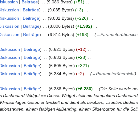
iskussion
Beiträge
9.086 Bytes
+51
Diskussion
Beiträge
9.035 Bytes
+3
Diskussion
Beiträge
9.032 Bytes
+226
Diskussion
Beiträge
8.806 Bytes
+1.992
Diskussion
Beiträge
6.814 Bytes
+193
→
Parameterübersich
Diskussion
Beiträge
6.621 Bytes
−12
Diskussion
Beiträge
6.633 Bytes
+28
Diskussion
Beiträge
6.605 Bytes
+321
Diskussion
Beiträge
6.284 Bytes
−2
→
Parameterübersicht
Diskussion
Beiträge
6.286 Bytes
+6.286
Die Seite wurde ne
Dashboard-Widget == Dieses Widget stellt ein kompaktes Dashboard b
Klimaanlagen-Setup entwickelt und dient als flexibles, visuelles Bedien
ionstexten, einem farbigen Außenring, einem Sliderbutton für die So