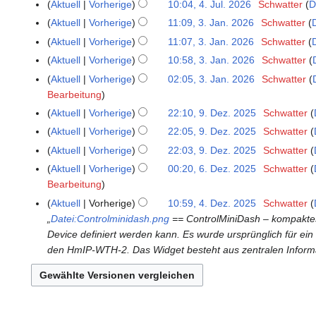
K
Aktuell
Vorherige
10:04, 4. Jul. 2026
Schwatter
D
u
e
K
Aktuell
Vorherige
11:09, 3. Jan. 2026
Schwatter
3
l
i
e
K
.
Aktuell
Vorherige
11:07, 3. Jan. 2026
Schwatter
i
n
i
e
J
K
Aktuell
Vorherige
10:58, 3. Jan. 2026
Schwatter
2
e
n
i
a
e
K
0
B
Aktuell
Vorherige
02:05, 3. Jan. 2026
Schwatter
e
n
n
i
e
2
e
Bearbeitung
B
e
u
n
i
6
a
e
Aktuell
Vorherige
22:10, 9. Dez. 2025
Schwatter
9
B
a
e
n
r
K
a
.
e
Aktuell
Vorherige
22:05, 9. Dez. 2025
Schwatter
r
B
e
b
e
r
D
K
a
2
e
Aktuell
Vorherige
22:03, 9. Dez. 2025
Schwatter
B
e
i
b
e
e
r
0
K
a
e
Aktuell
Vorherige
00:20, 6. Dez. 2025
Schwatter
6
i
n
e
z
i
b
2
e
r
a
Bearbeitung
.
t
e
i
e
n
e
6
i
b
r
D
u
Aktuell
Vorherige
10:59, 4. Dez. 2025
Schwatter
4
B
t
m
e
i
n
e
b
e
n
„
Datei:Controlminidash.png
== ControlMiniDash – kompaktes 
.
e
u
b
B
t
e
i
e
z
g
Device definiert werden kann. Es wurde ursprünglich für ein 
D
a
n
e
e
u
B
t
i
e
s
den HmIP-WTH-2. Das Widget besteht aus zentralen Informat
e
r
g
r
a
n
e
u
t
m
z
z
b
s
2
r
g
a
n
u
b
u
e
e
z
0
b
s
r
g
n
e
s
m
i
u
2
e
z
b
s
g
r
a
b
t
s
5