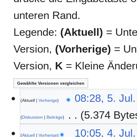
unteren Rand.
Legende:
(Aktuell)
= Unte
Version,
(Vorherige)
= Unt
Version,
K
= Kleine Änder
5
08:28, 5. Jul
Aktuell
Vorherige
.
J
5.374 Byte
u
Diskussion
Beiträge
l
K
i
4
10:05, 4. Jul
e
2
Aktuell
Vorherige
.