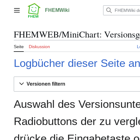
Zum
Inhalt
FHEMWiki
Hauptmenü
springen
FHEMWEB/MiniChart: Versionsge
Seite
Diskussion
L
Logbücher dieser Seite a
Versionen filtern
Auswahl des Versionsunte
Radiobuttons der zu verg
drücke die Eingabetaste o