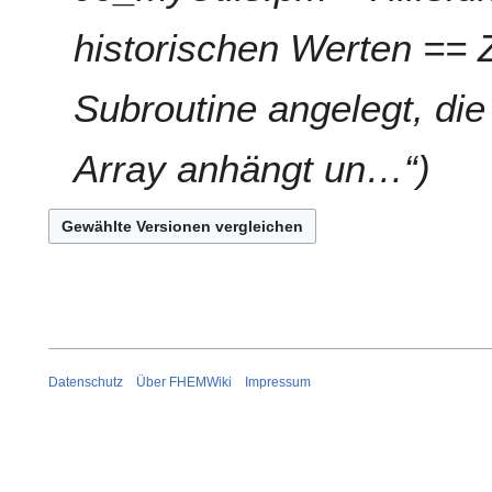
n
n
f
historischen Werten == Z
g
a
s
Subroutine angelegt, die
s
u
n
Array anhängt un…“
g
Datenschutz
Über FHEMWiki
Impressum