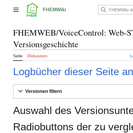
Zum
Inhalt
FHEMWiki
Hauptmenü
springen
FHEMWEB/VoiceControl: Web-ST
Versionsgeschichte
Seite
Diskussion
L
Logbücher dieser Seite a
Versionen filtern
Auswahl des Versionsunte
Radiobuttons der zu verg