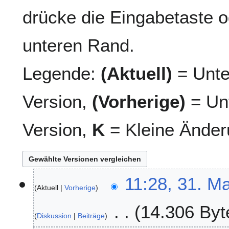
drücke die Eingabetaste o
unteren Rand.
Legende:
(Aktuell)
= Unte
Version,
(Vorherige)
= Unt
Version,
K
= Kleine Änder
3
11:28, 31. M
Aktuell
Vorherige
1
.
14.306 Byt
M
Diskussion
Beiträge
a