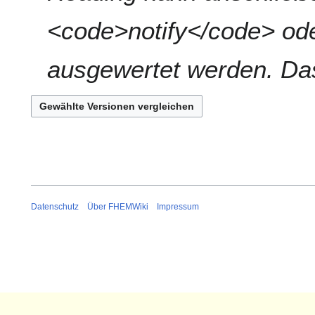
n
n
f
<code>notify</code> o
g
a
s
ausgewertet werden. Da
s
u
n
g
Datenschutz
Über FHEMWiki
Impressum