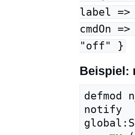
label =>
cmdOn =>
"off" }
Beispiel:
defmod
n
notify
global:S