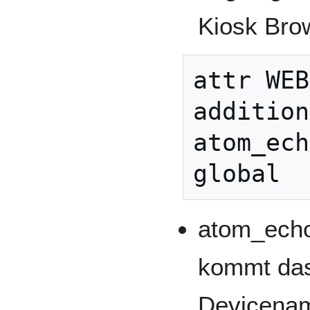
Kiosk Brow
attr
WEB
addition
atom_ech
global
atom_echo
kommt das
Devicena