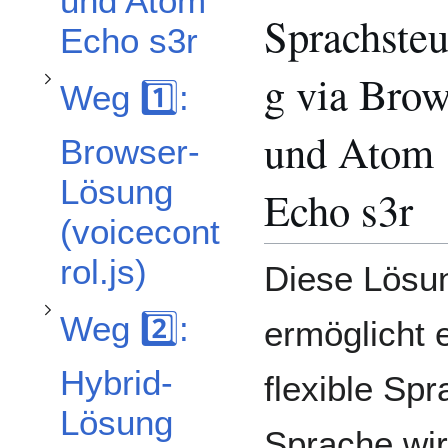
Unterabschnitt Weg 2️⃣: Hybrid-Lösung mit Fully Kiosk Browser + Atom Echo (voicecontrol_echo.js) umschalten
und Atom
Sprachste
Echo s3r
g via Brow
Weg 1️⃣:
und Atom
Browser-
Lösung
Echo s3r
(voicecont
rol.js)
Diese Lösu
Weg 2️⃣:
ermöglicht 
Hybrid-
flexible Sp
Lösung
Sprache wir