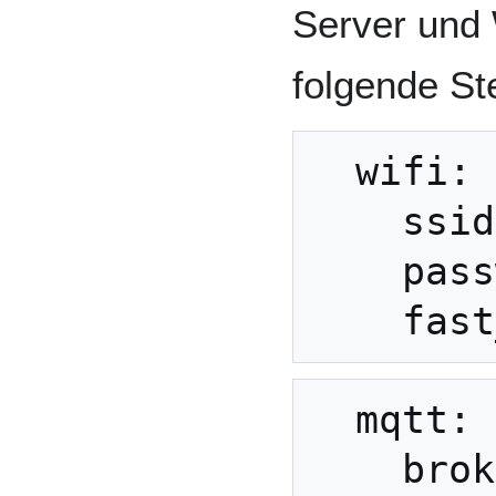
Server und
folgende St
  wifi:

    ssid: "YOUR_SSID"

    password: "YOUR_PW"

  mqtt:

    broker: 192.168.1.76
