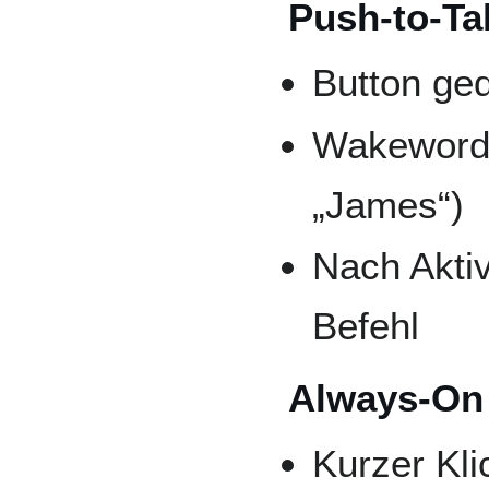
Push-to-Ta
Button ged
Wakeword 
„James“)
Nach Aktiv
Befehl
Always-On
Kurzer Kli