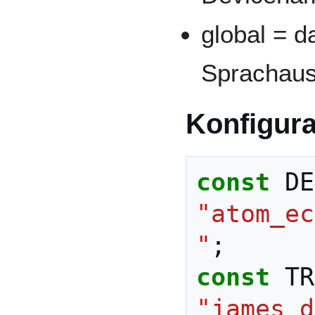
global = d
Sprachaus
Konfigura
const
DE
"atom_ec
"
;
const
TR
"james_d