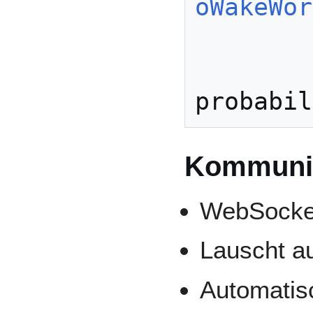
oWakeWor
        id: james_model

Kommuni
WebSocke
Lauscht a
Automatis