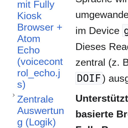
mit Fully
umgewandel
Kiosk
Unterabschnitt Zentrale Auswertung (Logik) umschalten
Browser +
im Device
Atom
Dieses Rea
Echo
(voicecont
zentral (z. 
rol_echo.j
DOIF
) aus
s)
Unterstütz
Zentrale
Auswertun
basierte B
g (Logik)