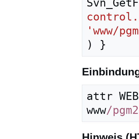
Svn_GetF
control.
'www/pgm
)
}
Einbindun
attr
WEB
www
/pgm2
Hinweis (