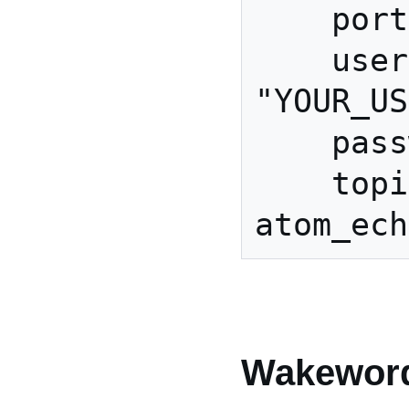
    port: 1884

    username: 
"YOUR_US
    password: "YOUR_PW"

    topic_prefix: 
Wakeword