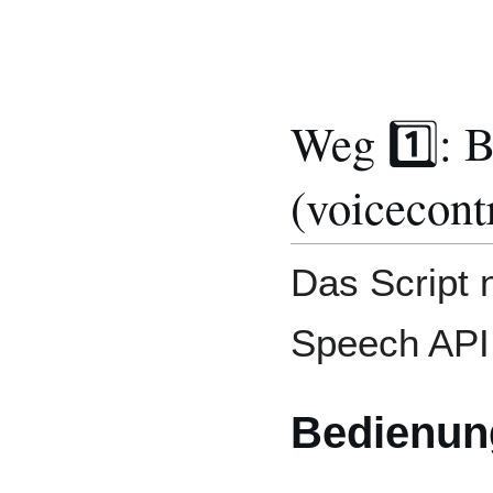
Weg 1️⃣: 
(voicecontr
Das Script 
Speech API
Bedienun