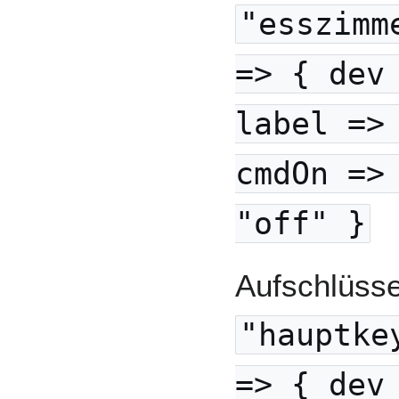
"esszimm
=> { dev
label =>
cmdOn =>
"off" }
Aufschlüsse
"hauptke
=> { dev