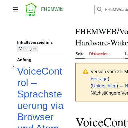
Unterabschnitt VoiceControl – Sprachsteuerung via Browser und Atom Echo s3r umschalten
Zum
Inhalt
FHEMWiki
Hauptmenü
springen
FHEMWEB/Voic
Hardware-Wak
Inhaltsverzeichnis
Verbergen
Unterabschnitt Weg 1️⃣: Browser-Lösung (voicecontrol.js) umschalten
Seite
Diskussion
L
Anfang
VoiceCont
Version vom 31. M
Beiträge
)
rol –
(
Unterschied
)
← Nä
Sprachste
Nächstjüngere Ver
uerung via
Browser
VoiceCont