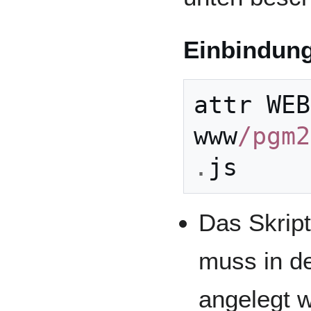
Einbindun
attr
WEB
www
/pgm2
.
js
Das Skript
muss in 
angelegt w