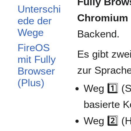
Fully Brows
Unterschi
Chromium 
ede der
Wege
Backend.
FireOS
Es gibt zwe
mit Fully
zur Sprache
Browser
(Plus)
Weg 1️⃣ (S
basierte 
Weg 2️⃣ (H