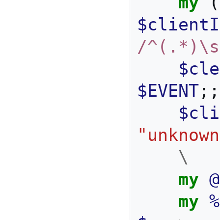
my
(
$clientI
/^(.*)\s
$cle
$EVENT
;;
$cli
"unknown
\
my
@
my
%