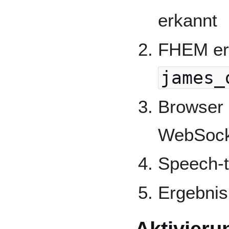
erkannt
FHEM erz
james_
Browser 
WebSock
Speech-t
Ergebnis