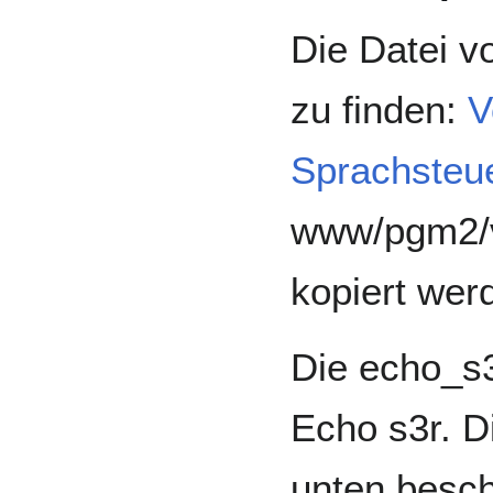
Die Datei vo
zu finden:
V
Sprachsteu
www/pgm2/v
kopiert wer
Die echo_s3
Echo s3r. Di
unten besch