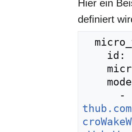
Hier ein Be
definiert wir
  micro_wake_word:

    id: mww

    microphone: echo_mic

    models:

   
thub.com
croWakeW