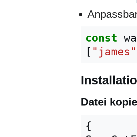
Anpassbar 
const
wa
[
"james"
Installati
Datei kopi
{