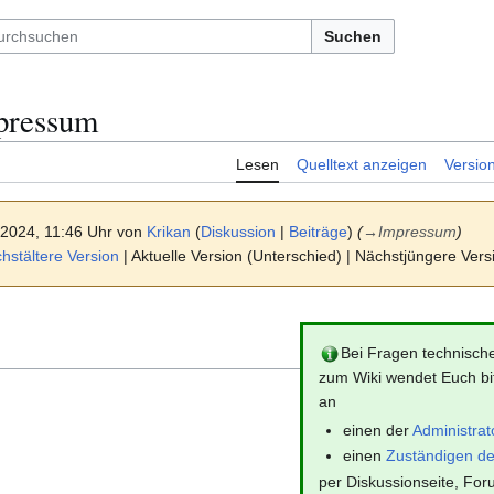
Suchen
pressum
Lesen
Quelltext anzeigen
Versio
i 2024, 11:46 Uhr von
Krikan
(
Diskussion
|
Beiträge
)
(
→
Impressum
)
stältere Version
| Aktuelle Version (Unterschied) | Nächstjüngere Ver
Bei Fragen technische
zum Wiki wendet Euch bit
an
einen der
Administrat
einen
Zuständigen d
per Diskussionseite, For