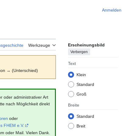
Anmelden
Erscheinungsbild
nsgeschichte
Werkzeuge
Verbergen
Text
sion → (Unterschied)
Klein
Standard
Groß
r oder administrativer Art
te nach Möglichkeit direkt
Breite
Standard
oren
oder
es FHEM e.V.
Breit
um oder Mail. Vielen Dank.