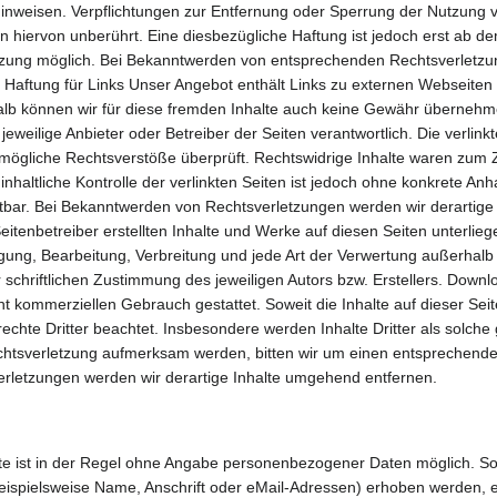
 hinweisen. Verpflichtungen zur Entfernung oder Sperrung der Nutzung
 hiervon unberührt. Eine diesbezügliche Haftung ist jedoch erst ab de
tzung möglich. Bei Bekanntwerden von entsprechenden Rechtsverletzu
Haftung für Links Unser Angebot enthält Links zu externen Webseiten Dr
alb können wir für diese fremden Inhalte auch keine Gewähr übernehme
er jeweilige Anbieter oder Betreiber der Seiten verantwortlich. Die verli
 mögliche Rechtsverstöße überprüft. Rechtswidrige Inhalte waren zum Z
nhaltliche Kontrolle der verlinkten Seiten ist jedoch ohne konkrete Anh
tbar. Bei Bekanntwerden von Rechtsverletzungen werden wir derartig
eitenbetreiber erstellten Inhalte und Werke auf diesen Seiten unterli
tigung, Bearbeitung, Verbreitung und jede Art der Verwertung außerhal
schriftlichen Zustimmung des jeweiligen Autors bzw. Erstellers. Downl
cht kommerziellen Gebrauch gestattet. Soweit die Inhalte auf dieser Seite
chte Dritter beachtet. Insbesondere werden Inhalte Dritter als solche 
chtsverletzung aufmerksam werden, bitten wir um einen entsprechende
letzungen werden wir derartige Inhalte umgehend entfernen.
e ist in der Regel ohne Angabe personenbezogener Daten möglich. So
spielsweise Name, Anschrift oder eMail-Adressen) erhoben werden, erf