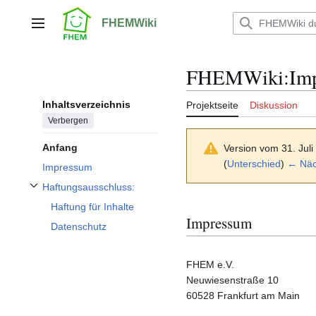
Zum
Inhalt
FHEMWiki
Hauptmenü
springen
FHEMWiki
:
Im
Inhaltsverzeichnis
Projektseite
Diskussion
Verbergen
Anfang
Version vom 31. Jul
(
Unterschied
)
← Näch
Impressum
Haftungsausschluss:
Unterabschnitt Haftungsausschluss: umschalten
Haftung für Inhalte
Impressum
Datenschutz
FHEM e.V.
Neuwiesenstraße 10
60528 Frankfurt am Main