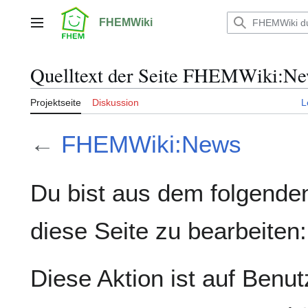
Zum
Inhalt
FHEMWiki
Hauptmenü
springen
Quelltext der Seite FHEMWiki:N
Projektseite
Diskussion
L
←
FHEMWiki:News
Du bist aus dem folgenden
diese Seite zu bearbeiten:
Diese Aktion ist auf Benut