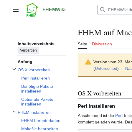
Zum
Inhalt
FHEMWiki
Hauptmenü
springen
FHEM auf Mac
Inhaltsverzeichnis
Seite
Diskussion
Verbergen
Anfang
Version vom 23. Mä
(
Unterschied
)
← Näch
OS X vorbereiten
Unterabschnitt OS X vorbereiten umschalten
Perl installieren
Benötigte Pakete
installieren
OS X vorbereiten
Optionale Pakete
installieren
Perl installieren
FHEM installieren
Unterabschnitt FHEM installieren umschalten
Anscheinend ist die
Perl
-Inst
FHEM herunterladen
komplett geladen wurde. Desh
Makefile bearbeiten