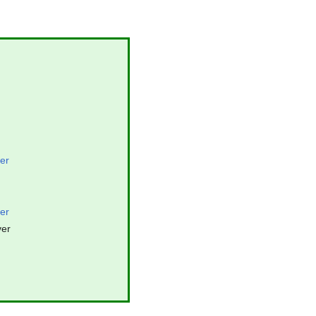
er
er
ver