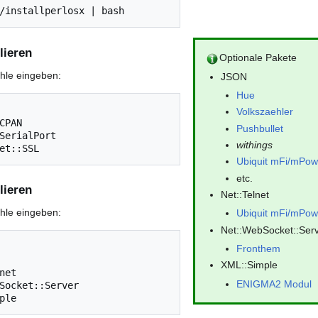
/installperlosx | bash
lieren
Optionale Pakete
ehle eingeben:
JSON
Hue
Volkszaehler
CPAN

Pushbullet
SerialPort 

withings
Ubiquit mFi/mPow
etc.
lieren
Net::Telnet
ehle eingeben:
Ubiquit mFi/mPow
Net::WebSocket::Ser
Fronthem
XML::Simple
et

ENIGMA2 Modul
Socket::Server
