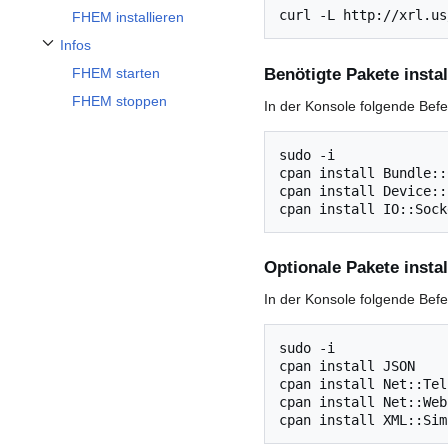
curl -L http://xrl.us
FHEM installieren
Infos
Unterabschnitt Infos umschalten
Benötigte Pakete instal
FHEM starten
FHEM stoppen
In der Konsole folgende Bef
sudo -i

cpan install Bundle::
cpan install Device::
Optionale Pakete instal
In der Konsole folgende Bef
sudo -i

cpan install JSON

cpan install Net::Teln
cpan install Net::Web