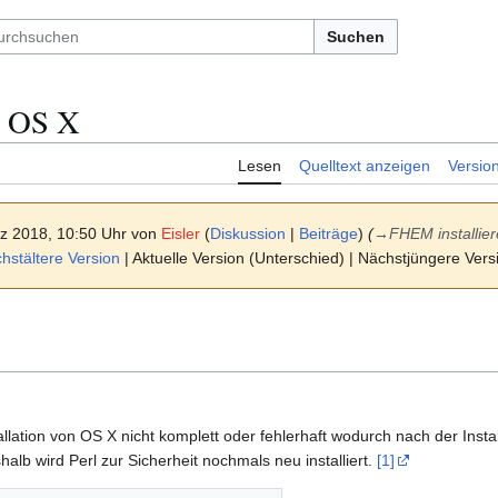
Suchen
 OS X
Lesen
Quelltext anzeigen
Versio
rz 2018, 10:50 Uhr von
Eisler
(
Diskussion
|
Beiträge
)
(
→
FHEM installie
stältere Version
| Aktuelle Version (Unterschied) | Nächstjüngere Ver
allation von OS X nicht komplett oder fehlerhaft wodurch nach der Install
alb wird Perl zur Sicherheit nochmals neu installiert.
[1]