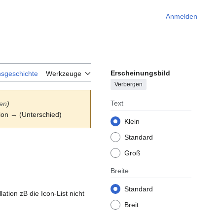
Anmelden
Erscheinungsbild
nsgeschichte
Werkzeuge
Verbergen
Text
ren
)
sion → (Unterschied)
Klein
Standard
Groß
Breite
Standard
ation zB die Icon-List nicht
Breit