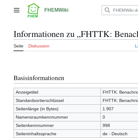
Zum
Inhalt
FHEMWiki
Hauptmenü
springen
Informationen zu „FHTTK: Benachr
Seite
Diskussion
L
Basisinformationen
Anzeigetitel
FHTTK: Benachric
Standardsortierschlüssel
FHTTK: Benachric
Seitenlänge (in Bytes)
1.907
Namensraumkennnummer
0
Seitenkennnummer
998
Seiteninhaltssprache
de - Deutsch