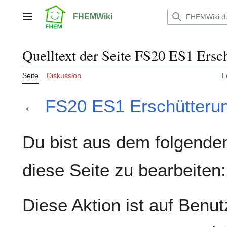
Zum
Inhalt
FHEMWiki
Hauptmenü
springen
Quelltext der Seite FS20 ES1 Ersc
Seite
Diskussion
L
←
FS20 ES1 Erschütteru
Du bist aus dem folgenden
diese Seite zu bearbeiten:
Diese Aktion ist auf Benut