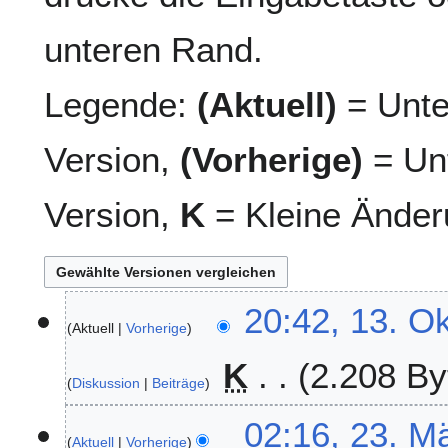
unteren Rand.
Legende:
(Aktuell)
= Unte
Version,
(Vorherige)
= Unt
Version,
K
= Kleine Änder
1
20:42, 13. O
Aktuell
Vorherige
3
.
K
2.208 By
O
Diskussion
Beiträge
k
K
t
2
02:16, 23. M
e
o
Aktuell
Vorherige
3