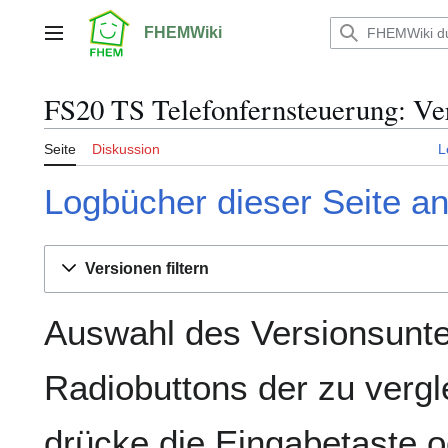
Zum
Inhalt
FHEMWiki
Hauptmenü
springen
FS20 TS Telefonfernsteuerung: Ve
Seite
Diskussion
L
Logbücher dieser Seite a
Versionen filtern
Auswahl des Versionsunte
Radiobuttons der zu verg
drücke die Eingabetaste o