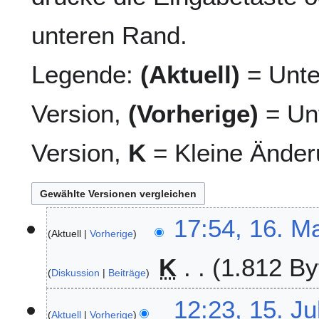
unteren Rand.
Legende:
(Aktuell)
= Unte
Version,
(Vorherige)
= Unt
Version,
K
= Kleine Änder
1
17:54, 16. M
Aktuell
Vorherige
6
.
K
1.812 By
M
Diskussion
Beiträge
a
i
1
12:23, 15. Ju
2
Aktuell
Vorherige
5