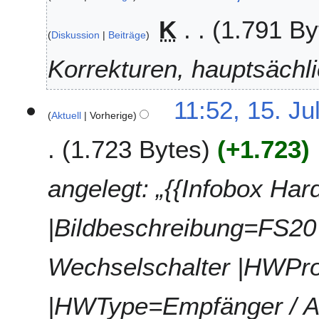
0
.
K
1.791 By
1
J
Diskussion
Beiträge
8
u
l
Korrekturen, hauptsächl
i
2
11:52, 15. Ju
0
Aktuell
Vorherige
1
5
1.723 Bytes
+1.723
angelegt: „{{Infobox Har
|Bildbeschreibung=FS2
Wechselschalter |HWPr
|HWType=Empfänger / A