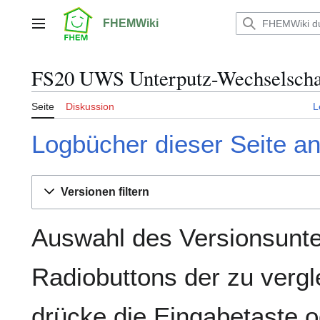
Zum
Inhalt
FHEMWiki
Hauptmenü
springen
FS20 UWS Unterputz-Wechselschal
Seite
Diskussion
L
Logbücher dieser Seite a
Versionen filtern
Auswahl des Versionsunte
Radiobuttons der zu verg
drücke die Eingabetaste o