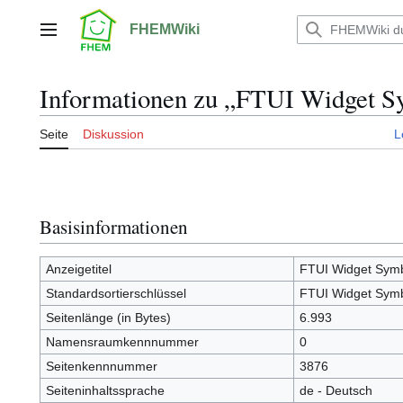
Zum
Inhalt
FHEMWiki
Hauptmenü
springen
Informationen zu „FTUI Widget S
Seite
Diskussion
L
Basisinformationen
Anzeigetitel
FTUI Widget Sym
Standardsortierschlüssel
FTUI Widget Sym
Seitenlänge (in Bytes)
6.993
Namensraumkennnummer
0
Seitenkennnummer
3876
Seiteninhaltssprache
de - Deutsch