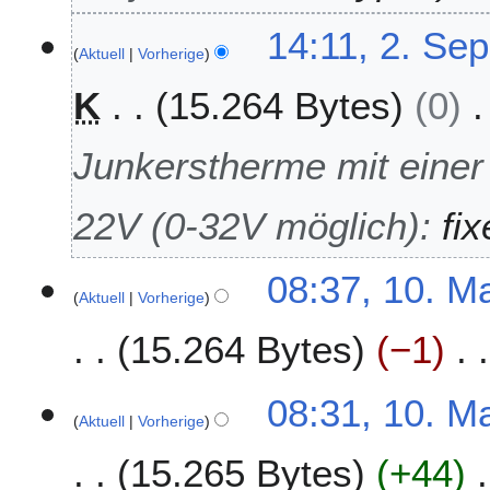
m
14:11, 2. Se
b
Aktuell
Vorherige
e
r
K
15.264 Bytes
0
2
0
Junkerstherme mit eine
1
9
22V (0-32V möglich)
:
fi
1
08:37, 10. M
Aktuell
Vorherige
0
.
15.264 Bytes
−1
M
a
i
08:31, 10. M
2
Aktuell
Vorherige
0
15.265 Bytes
+44
1