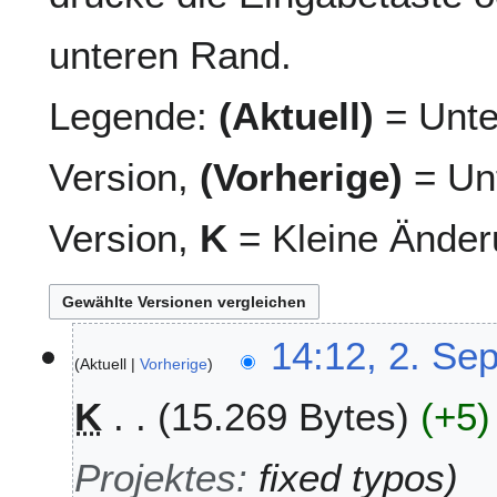
unteren Rand.
Legende:
(Aktuell)
= Unte
Version,
(Vorherige)
= Unt
Version,
K
= Kleine Änder
2
14:12, 2. Se
Aktuell
Vorherige
.
S
K
15.269 Bytes
+5
e
p
t
Projektes
:
fixed typos
e