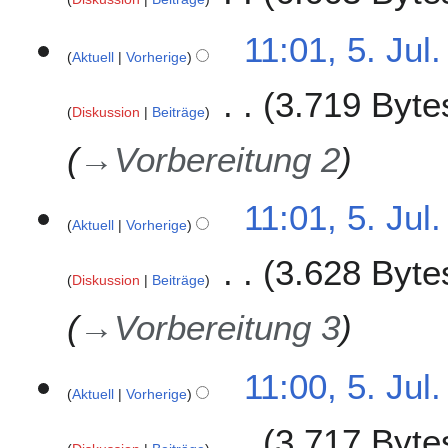
e
B
K
11:01, 5. Jul
e
e
Aktuell
Vorherige
a
i
r
3.719 Byte
n
Diskussion
Beiträge
b
e
e
B
→
Vorbereitung 2
i
e
t
a
u
r
11:01, 5. Jul
n
Aktuell
Vorherige
b
g
e
3.628 Byte
s
i
Diskussion
Beiträge
z
t
u
u
→
Vorbereitung 3
s
n
a
g
11:00, 5. Jul
m
s
Aktuell
Vorherige
m
z
e
u
3.717 Byte
n
s