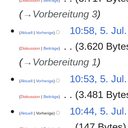
Diskussion
Beiträge
f
a
→
Vorbereitung 3
a
m
s
m
s
e
10:58, 5. Jul
u
n
Aktuell
Vorherige
n
f
g
3.620 Byte
a
Diskussion
Beiträge
s
s
→
Vorbereitung 1
u
n
g
10:53, 5. Jul
Aktuell
Vorherige
3.481 Byte
Diskussion
Beiträge
K
10:44, 5. Jul
e
Aktuell
Vorherige
i
147 Bytes
n