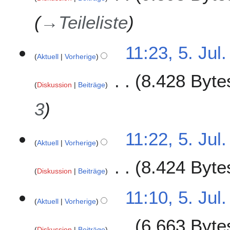
→
Teileliste
11:23, 5. Jul
Aktuell
Vorherige
8.428 Byte
Diskussion
Beiträge
3
11:22, 5. Jul
Aktuell
Vorherige
8.424 Byte
Diskussion
Beiträge
K
11:10, 5. Jul
e
Aktuell
Vorherige
i
6.663 Byte
n
Diskussion
Beiträge