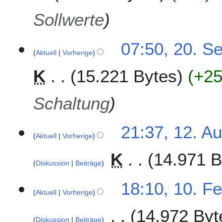
5
Sollwerte
2
07:50, 20. S
Aktuell
Vorherige
0
.
K
15.221 Bytes
+2
S
e
p
Schaltung
t
e
1
21:37, 12. A
m
Aktuell
Vorherige
2
b
.
e
K
14.971 B
A
r
Diskussion
Beiträge
u
2
K
g
1
18:10, 10. F
0
e
u
Aktuell
Vorherige
0
1
i
s
.
4
14.972 Byt
n
t
F
Diskussion
Beiträge
e