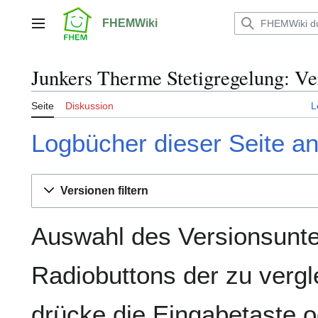
Zum
Inhalt
FHEMWiki
Hauptmenü
springen
Junkers Therme Stetigregelung: Ve
Seite
Diskussion
L
Logbücher dieser Seite a
Versionen filtern
Auswahl des Versionsunte
Radiobuttons der zu verg
drücke die Eingabetaste o