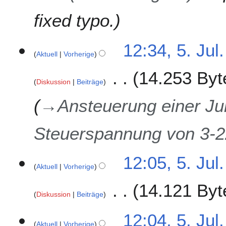
r
f
2
fixed typo.
a
0
s
1
s
5
12:34, 5. Jul
3
u
Aktuell
Vorherige
.
n
J
14.253 Byt
g
u
Diskussion
Beiträge
l
i
→
Ansteuerung einer Ju
2
0
Steuerspannung von 3-2
1
3
12:05, 5. Jul
Aktuell
Vorherige
14.121 Byt
Diskussion
Beiträge
12:04, 5. Jul
Aktuell
Vorherige