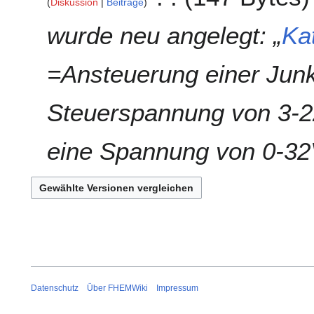
Diskussion
Beiträge
e
B
wurde neu angelegt: „
Ka
e
a
=Ansteuerung einer Junk
r
b
e
Steuerspannung von 3-2
i
t
eine Spannung von 0-32
u
n
g
s
z
u
s
a
m
m
Datenschutz
Über FHEMWiki
Impressum
e
n