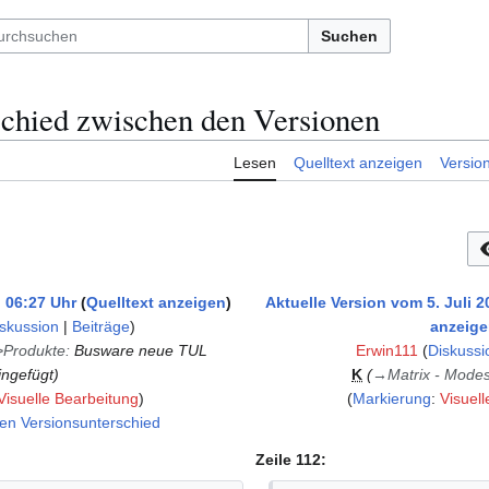
Suchen
hied zwischen den Versionen
Lesen
Quelltext anzeigen
Versio
, 06:27 Uhr
Quelltext anzeigen
Aktuelle Version vom 5. Juli 2
skussion
|
Beiträge
)
anzeig
>Produkte
:
Busware neue TUL
Erwin111
(
Diskussi
ingefügt
K
→
Matrix - Mode
Visuelle Bearbeitung
Markierung
:
Visuell
en Versionsunterschied
Zeile 112: