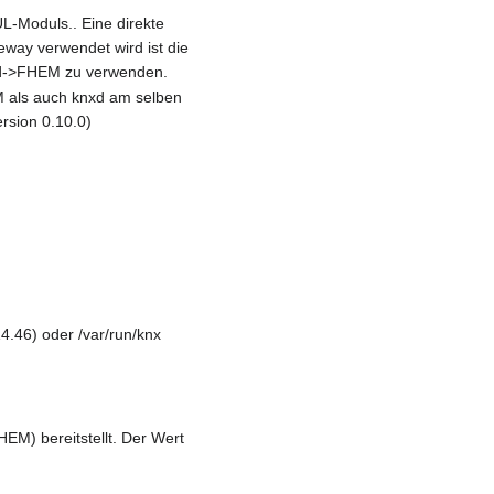
UL-Moduls.. Eine direkte
eway verwendet wird ist die
xd->FHEM zu verwenden.
M als auch knxd am selben
ersion 0.10.0)
14.46) oder /var/run/knx
EM) bereitstellt. Der Wert