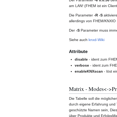
am LAN! (FHEM ist ein Clien
Die Parameter
-R -S
aktivier
allerdings von FHEM/KNXIO n
Der
-S
Parameter muss immer 
Siehe auch
knxd-Wiki
Attribute
disable
- ident zum FHEM
verbose
- ident zum FHE
enableKNXscan
- löst e
Matrix - Modes<->Pr
Die Tabelle soll die möglich
durch eigene Erfahrung und
geschützte Namen sein, Dies
über Produkte und ErfolgsMe