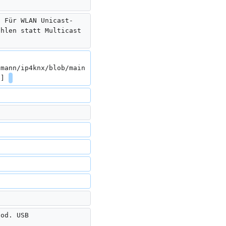
. Für WLAN Unicast-
ohlen statt Multicast 
tmann/ip4knx/blob/main
e] 
 od. USB 