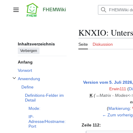
Zum
Inhalt
FHEMWiki
Hauptmenü
springen
KNXIO: Untersc
Inhaltsverzeichnis
Seite
Diskussion
Verbergen
Anfang
Vorwort
Anwendung
Unterabschnitt Anwendung umschalten
Version vom 5. Juli 2026
Define
Erwin111
(
Di
K
→
Matrix - Modes<-
Definitions-Felder im
Detail
e
Markierung
:
Mode:
← Zum vorherig
IP-
Adresse/Hostname:
Zeile 112:
Port