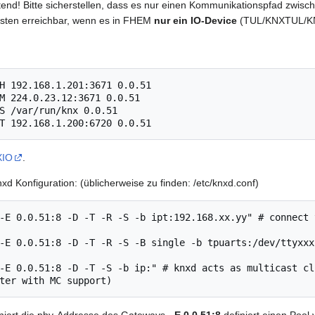
chtend! Bitte sicherstellen, dass es nur einen Kommunikationspfad zw
rsten erreichbar, wenn es in FHEM
nur ein IO-Device
(TUL/KNXTUL/KNX
H 192.168.1.201:3671 0.0.51

M 224.0.23.12:3671 0.0.51

S /var/run/knx 0.0.51

XIO
.
d Konfiguration: (üblicherweise zu finden: /etc/knxd.conf)
-E 0.0.51:8 -D -T -R -S -b ipt:192.168.xx.yy" # connect 
-E 0.0.51:8 -D -T -R -S -B single -b tpuarts:/dev/ttyxxx
-E 0.0.51:8 -D -T -S -b ip:" # knxd acts as multicast cl
niert die phy-Addresse des Gateways,
-E 0.0.51:8
definiert einen Pool 