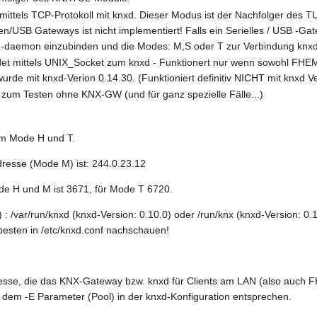
mittels TCP-Protokoll mit knxd. Dieser Modus ist der Nachfolger des T
en/USB Gateways ist nicht implementiert! Falls ein Serielles / USB -Gat
d-daemon einzubinden und die Modes: M,S oder T zur Verbindung kn
et mittels UNIX_Socket zum knxd - Funktionert nur wenn sowohl FHE
urde mit knxd-Verion 0.14.30. (Funktioniert definitiv NICHT mit knxd V
um Testen ohne KNX-GW (und für ganz spezielle Fälle...)
im Mode H und T.
dresse (Mode M) ist: 244.0.23.12
ode H und M ist 3671, für Mode T 6720.
: /var/run/knxd (knxd-Version: 0.10.0) oder /run/knx (knxd-Version: 0.
besten in /etc/knxd.conf nachschauen!
resse, die das KNX-Gateway bzw. knxd für Clients am LAN (also auch FH
 dem -E Parameter (Pool) in der knxd-Konfiguration entsprechen.