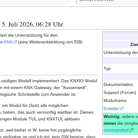
 5. Juli 2026, 06:28 Uhr
ert die Unterstützung für den
us
KNX
(eine Weiterentwicklung von EIB)
Zwe
Unterstützung d
Typ
-stufigen Modell implementiert. Das KNXIO-Modul
Dokumentation
on mit einem KNX-Gateway, der "Aussenwelt",
Support (Forum)
logische Schnitstelle zum Anwender ist.
Modulname
 ein Modul für (fast) alle möglichen
Ersteller
 haben, das auch vernünftig wartbar ist. Dieses
Wichtig
: sofern 
bisherigen Module TUL und KNXTUL ablösen.
immer
die (engli
zt, weil bisher m.W. keine frei zugängliche
commandref
!
 verfügbar ist und ich dzt. kein GW besitze, dass