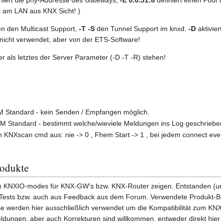
t am LAN aus KNX Sicht! )
en den Multicast Support,
-T -S
den Tunnel Support im knxd.
-D
aktivier
icht verwendet, aber von der ETS-Software!
als letztes der Server Parameter (-D -T -R) stehen!
 Standard - kein Senden / Empfangen möglich.
M Standard - bestimmt welche/wieviele Meldungen ins Log geschriebe
in KNXscan cmd aus: nie -> 0 , Fhem Start -> 1 , bei jedem connect eve
odukte
en KNXIO-modes für KNX-GW's bzw. KNX-Router zeigen. Entstanden (und 
 Tests bzw. auch aus Feedback aus dem Forum. Verwendete Produkt-
e werden hier ausschließlich verwendet um die Kompatibilität zum KNX
ldungen, aber auch Korrekturen sind willkommen, entweder direkt hier