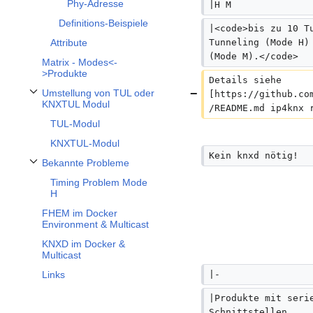
Phy-Adresse
|H M
Definitions-Beispiele
|<code>bis zu 10 T
Tunneling (Mode H)
Attribute
(Mode M).</code>
Matrix - Modes<-
>Produkte
Details siehe 
Umstellung von TUL oder
[https://github.co
Unterabschnitt Umstellung von TUL oder KNXTUL Modul umschalten
KNXTUL Modul
/README.md ip4knx 
TUL-Modul
KNXTUL-Modul
Kein knxd nötig!  
Bekannte Probleme
Unterabschnitt Bekannte Probleme umschalten
Timing Problem Mode
H
FHEM im Docker
Environment & Multicast
KNXD im Docker &
Multicast
|-
Links
|Produkte mit seri
Schnittstellen