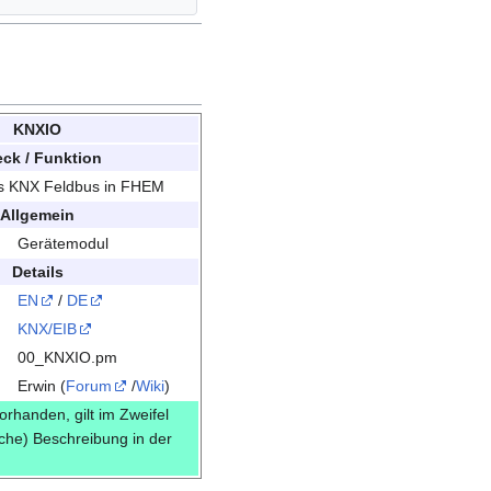
KNXIO
ck / Funktion
es KNX Feldbus in FHEM
Allgemein
Gerätemodul
Details
EN
/
DE
KNX/EIB
00_KNXIO.pm
Erwin (
Forum
/
Wiki
)
vorhanden, gilt im Zweifel
sche) Beschreibung in der