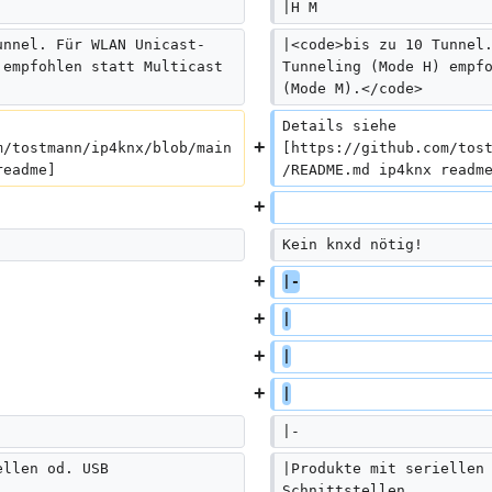
|H M
unnel. Für WLAN Unicast-
|<code>bis zu 10 Tunnel
 empfohlen statt Multicast 
Tunneling (Mode H) empf
(Mode M).</code>
Details siehe 
m/tostmann/ip4knx/blob/main
[https://github.com/tos
readme]
/README.md ip4knx readm
Kein knxd nötig!  
|-
|
|
|
|-
ellen od. USB 
|Produkte mit seriellen
Schnittstellen