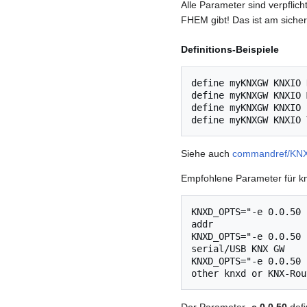
Alle Parameter sind verpfli
FHEM gibt! Das ist am siche
Definitions-Beispiele
define myKNXGW KNXIO 
define myKNXGW KNXIO 
define myKNXGW KNXIO 
Siehe auch
commandref/KN
Empfohlene Parameter für knx
KNXD_OPTS="-e 0.0.50 
addr

KNXD_OPTS="-e 0.0.50 
serial/USB KNX GW

KNXD_OPTS="-e 0.0.50 
Der Parameter
-e 0.0.50
defi