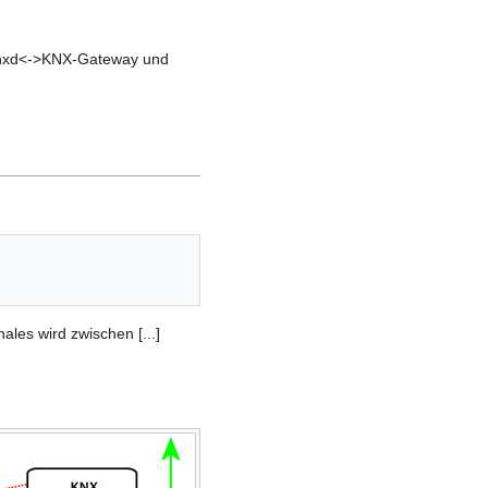
s knxd<->KNX-Gateway und
ales wird zwischen [...]