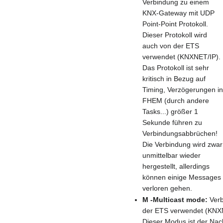
Verbindung zu einem
KNX-Gateway mit UDP
Point-Point Protokoll.
Dieser Protokoll wird
auch von der ETS
verwendet (KNXNET/IP).
Das Protokoll ist sehr
kritisch in Bezug auf
Timing, Verzögerungen i
FHEM (durch andere
Tasks...) größer 1
Sekunde führen zu
Verbindungsabbrüchen!
Die Verbindung wird zwar
unmittelbar wieder
hergestellt, allerdings
können einige Messages
verloren gehen.
M -Multicast mode:
Verb
der ETS verwendet (KNXNE
Dieser Modus ist der Na