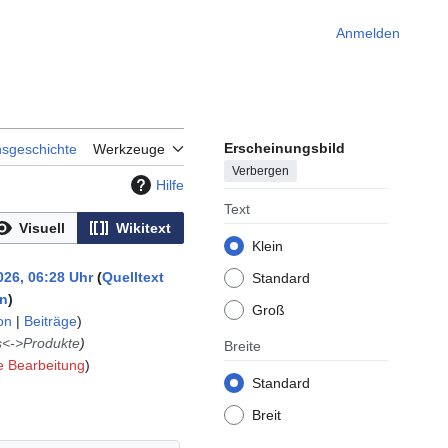
Anmelden
Erscheinungsbild
nsgeschichte
Werkzeuge
Verbergen
Hilfe
Text
Visuell
Wikitext
Klein
026, 06:28 Uhr
Quelltext
Standard
en
Groß
on
|
Beiträge
)
s<->Produkte
Breite
e Bearbeitung
Standard
Breit