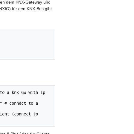
ischen dem KNX-Gateway und
IO) für den KNX-Bus gibt.
to a knx-GW with ip-
" # connect to a 
ient (connect to 
von 8 Phy-Addr. für Clients