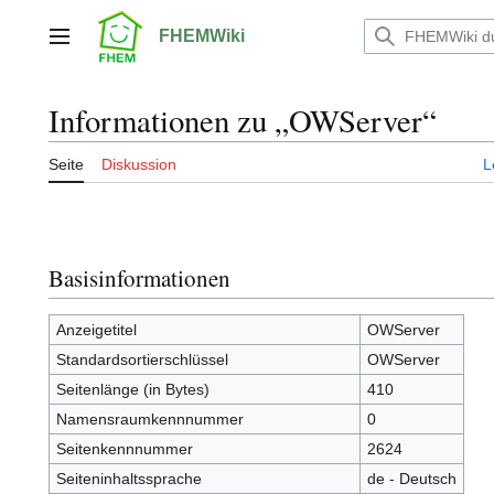
Zum
Inhalt
FHEMWiki
Hauptmenü
springen
Informationen zu „OWServer“
Seite
Diskussion
L
Basisinformationen
Anzeigetitel
OWServer
Standardsortierschlüssel
OWServer
Seitenlänge (in Bytes)
410
Namensraumkennnummer
0
Seitenkennnummer
2624
Seiteninhaltssprache
de - Deutsch