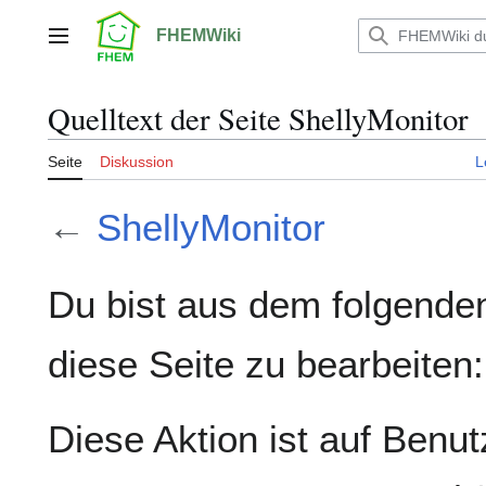
Zum
Inhalt
FHEMWiki
Hauptmenü
springen
Quelltext der Seite ShellyMonitor
Seite
Diskussion
L
←
ShellyMonitor
Du bist aus dem folgenden
diese Seite zu bearbeiten:
Diese Aktion ist auf Benut