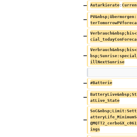
Autarkierate
:
Curren
PV&nbsp;übermorgen:
terTomorrowPVforeca
Verbrauch&nbsp;bis<
cial_todayConForeca
Verbrauch&nbsp;bis<
bsp;Sunrise:special
illNextSunrise
#Batterie
BatteryLive&nbsp;St
atLive_State
SoC&nbsp;Limit:Sett
atteryLife_MinimumS
@MQTT2_cerboGX_c061
ings