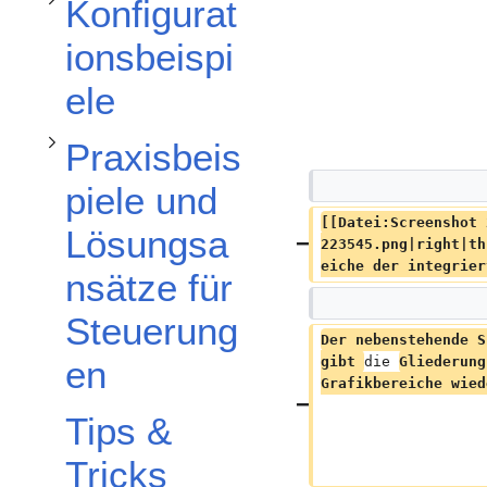
Konfigurat
ionsbeispi
ele
Praxisbeis
piele und
[[Datei:Screenshot 
Lösungsa
223545.png|right|th
eiche der integrier
nsätze für
Steuerung
Der nebenstehende S
gibt 
die 
Gliederung
en
Grafikbereiche wied
Tips &
Tricks