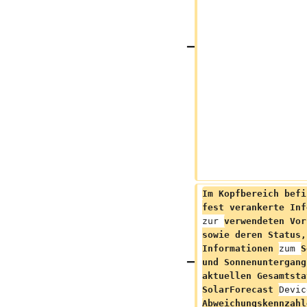
Im Kopfbereich befi
fest verankerte Inf
zur 
verwendeten Vor
sowie deren Status,
Informationen 
zum 
S
und Sonnenuntergang
aktuellen Gesamtsta
SolarForecast 
Devic
Abweichungskennzahl