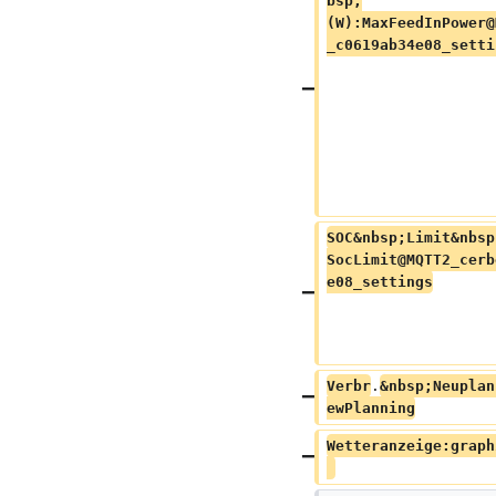
bsp;
(W):MaxFeedInPower@
_c0619ab34e08_setti
SOC&nbsp;Limit&nbsp
SocLimit@MQTT2_cerb
e08_settings
Verbr
.
&nbsp;Neuplan
ewPlanning
Wetteranzeige:graph