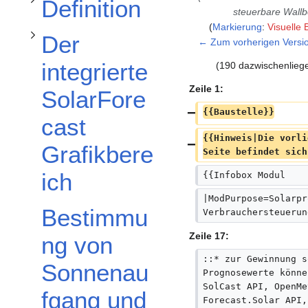
Definition
steuerbare Wall
Markierung
:
Visuelle 
Der
← Zum vorherigen Versi
integrierte
(190 dazwischenlieg
Zeile 1:
SolarFore
{{Baustelle}}
cast
{{Hinweis|Die vorli
Grafikbere
Seite befindet sich
ich
{{Infobox Modul
|ModPurpose=Solarpr
Unterabschnitt Die Verbrauchsprognose umschalten
Bestimmu
Verbrauchersteuerun
Zeile 17:
ng von
::* zur Gewinnung s
Sonnenau
Prognosewerte könne
SolCast API, OpenMe
fgang und
Forecast.Solar API,