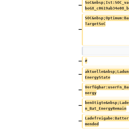
SoC&nbsp;Ist:SOC_va
boGX_c0619ab34e08_b
SOC&nbsp;Optimum:Ba
TargetSoC
#
aktuelle&nbsp;Ladun
EnergyState
Verfügbar:userFn_Ba
nergy
benötigte&nbsp;Lade
n_Bat_EnergyRemain
Ladefreigabe:Batter
mended