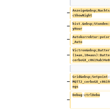
Anzeige&nbsp;Nachts
cShowNight
hist.&nbsp;Stunden:
yHour
Autokorrektur:pvCor
_Auto
Victron&nbsp;Batter
(1=an,10=aus):Batte
cerboGX_c0619ab34e0
Grid&nbsp;Setpoint
:
MQTT2_cerboGX_c0619
ngs
Debug
:
ctrlDebu