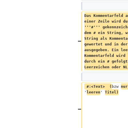
Das Kommentarfeld a
einer Zeile wird du
'''#''' gekennzeich
dem # ein String, w
String als Kommenta
gewertet und in der
ausgegeben. Ein lee
Kommentarfeld wird 
durch ein # gefolgt
Leerzeichen oder NL
 #:<Text>  (
bzw 
nur
'
leeren
' 
Titel)