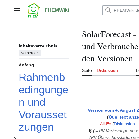
Zum
Inhalt
FHEMWiki
Hauptmenü
springen
SolarForecast -
und Verbrauche
Unterabschnitt Der integrierte SolarForecast Grafikbereich umschalten
Inhaltsverzeichnis
Verbergen
den Versionen
Anfang
Seite
Diskussion
L
Rahmenb
Unterabschnitt Definition umschalten
edingunge
n und
Version vom 4. August 2
Vorausset
Quelltext anz
zungen
All-Ex
(
Diskussion
|
K
→
PV-Vorhersage an e
(PV-Überschussladen vo