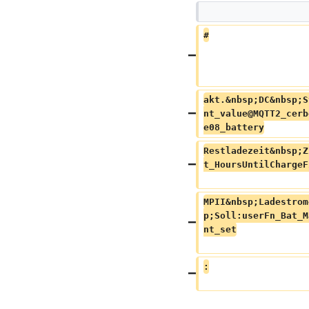
#
akt.&nbsp;DC&nbsp;S
nt_value@MQTT2_cerb
e08_battery
Restladezeit&nbsp;Z
t_HoursUntilChargeF
MPII&nbsp;Ladestrom
p;Soll:userFn_Bat_M
nt_set
: