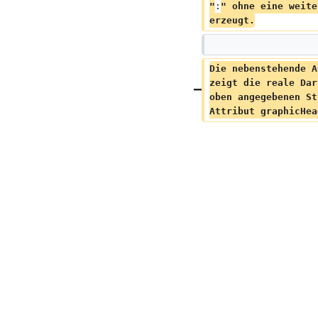
"
:
" ohne eine weite
erzeugt.
Die nebenstehende A
zeigt die reale Dar
oben angegebenen St
Attribut graphicHea