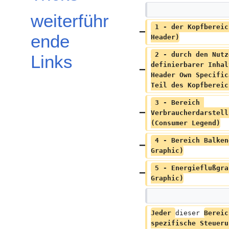
weiterführ
 1 - der Kopfbereich (Graphic 
ende
Header)
 2 - durch den Nutzer selbst 
Links
definierbarer Inhal
Header Own Specific
Teil des Kopfbereic
 3 - Bereich 
Verbraucherdarstell
(Consumer Legend)
 4 - Bereich Balkengrafik (Beam 
Graphic)
 5 - Energieflußgrafik (Flow 
Graphic)
Jeder 
dieser 
Bereic
spezifische Steueru