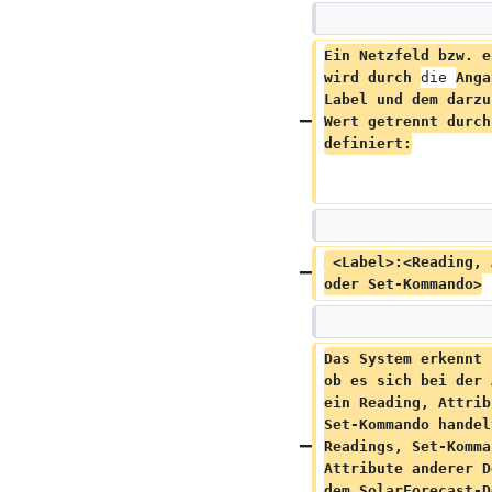
Ein Netzfeld bzw. e
wird durch 
die 
Anga
Label und dem darzu
Wert getrennt durch
definiert:
 <Label>:<Reading, Attribut 
oder Set-Kommando>
Das System erkennt 
ob es sich bei der 
ein Reading, Attrib
Set-Kommando handel
Readings, Set-Komma
Attribute anderer D
dem SolarForecast-D