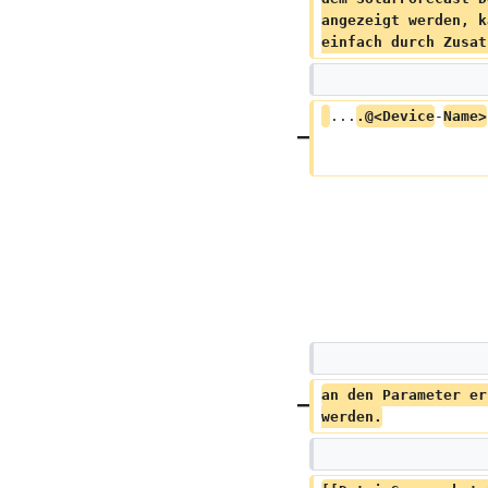
angezeigt werden, k
einfach durch Zusat
...
.@<Device
-
Name>
an den Parameter er
werden.