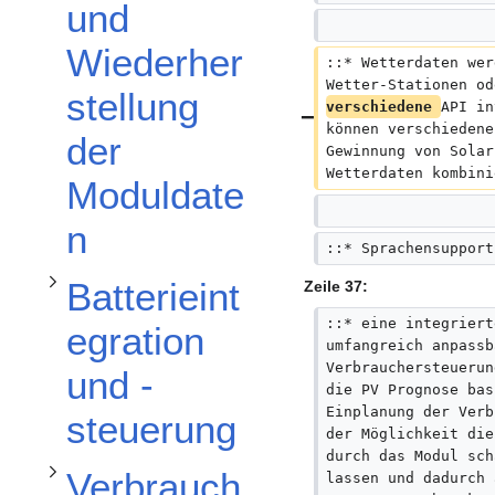
Unterabschnitt Verbrauchersteuerung - Registrieren und visualisieren von Verbrauchern umschalten
Unterabschnitt Batterieintegration und -steuerung umschalten
und
Wiederher
::* Wetterdaten wer
Wetter-Stationen od
stellung
verschiedene 
API in
können verschiedene
der
Gewinnung von Solar
Wetterdaten kombini
Moduldate
n
::* Sprachensupport
Batterieint
Zeile 37:
::* eine integriert
egration
umfangreich anpassb
Verbrauchersteuerun
und -
die PV Prognose bas
Einplanung der Verb
steuerung
der Möglichkeit die
durch das Modul sch
Verbrauch
lassen und dadurch 