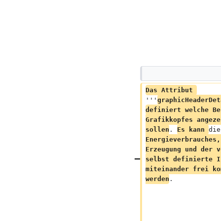
Das Attribut 
'''
graphicHeaderDet
definiert welche Be
Grafikkopfes angeze
sollen
. 
Es kann 
die
Energieverbrauches,
Erzeugung und der v
selbst definierte I
miteinander frei ko
werden
.