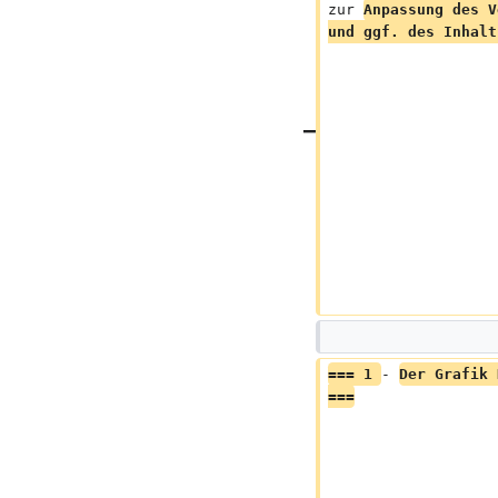
zur 
Anpassung des V
und ggf. des Inhalt
=== 1 
- 
Der Grafik 
===