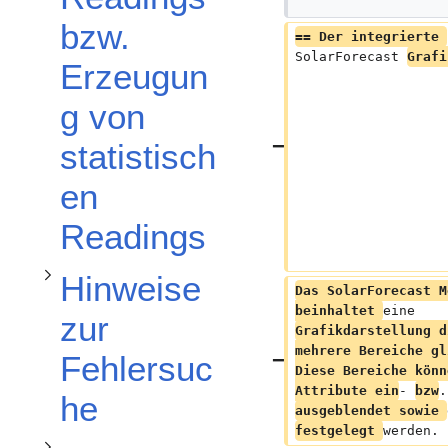
Unterabschnitt Hinweise zur Fehlersuche umschalten
bzw.
== Der integrierte 
SolarForecast 
Grafi
Erzeugun
g von
statistisch
Unterabschnitt Praxisbeispiele und Lösungsansätze für Steuerungen umschalten
en
Unterabschnitt Konfigurationsbeispiele umschalten
Readings
Hinweise
Das SolarForecast M
beinhaltet 
eine 
zur
Grafikdarstellung d
mehrere Bereiche gl
Fehlersuc
Diese Bereiche könn
Attribute ein
- 
bzw
.
he
ausgeblendet sowie 
festgelegt 
werden.