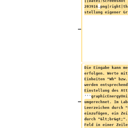
[[Datei:Screenshot 
203916
.
png|right|th
stellung eigener Gr
Die Eingabe kann me
erfolgen. Werte mit
Einheiten "Wh" bzw.
werden entsprechend
Einstellung des Att
'''
graphicEnergyUni
umgerechnet. Im Lab
Leerzeichen durch "
einzufügen, ein Zei
durch "&lt;br&gt;".
Feld in einer Zeile