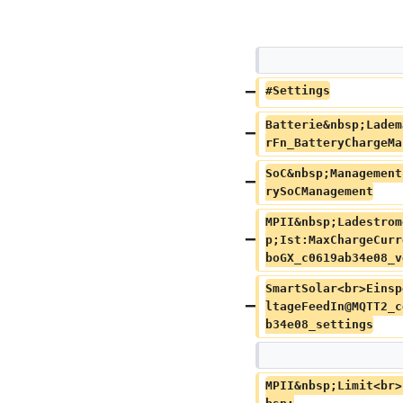
#Settings
Batterie&nbsp;Ladem
rFn_BatteryChargeMa
SoC&nbsp;Management
rySoCManagement
MPII&nbsp;Ladestrom
p;Ist:MaxChargeCurr
boGX_c0619ab34e08_v
SmartSolar<br>Einsp
ltageFeedIn@MQTT2_c
b34e08_settings
MPII&nbsp;Limit<br>