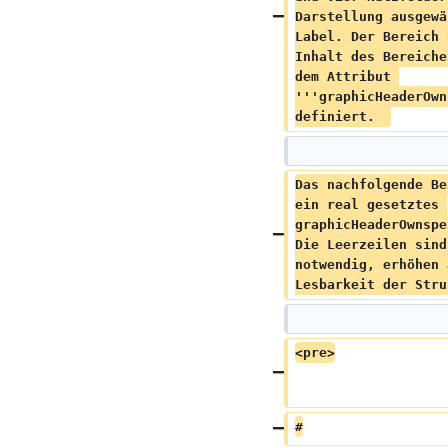
Darstellung ausgewä
Label. Der Bereich 
Inhalt des Bereiche
dem Attribut 
'''graphicHeaderOwn
definiert.  
Das nachfolgende Be
ein real gesetztes 
graphicHeaderOwnspe
Die Leerzeilen sind
notwendig, erhöhen 
Lesbarkeit der Stru
<pre>
#