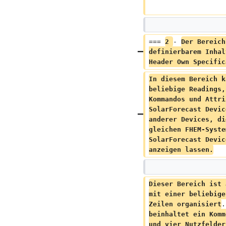
=== 
2 
- 
Der Bereich
definierbarem Inhal
Header Own Specific
In diesem Bereich k
beliebige Readings,
Kommandos und Attri
SolarForecast Devic
anderer Devices, di
gleichen FHEM-Syste
SolarForecast Devic
anzeigen lassen.
Dieser Bereich ist 
mit einer beliebige
Zeilen organisiert
.
beinhaltet ein Komm
und vier Nutzfelder