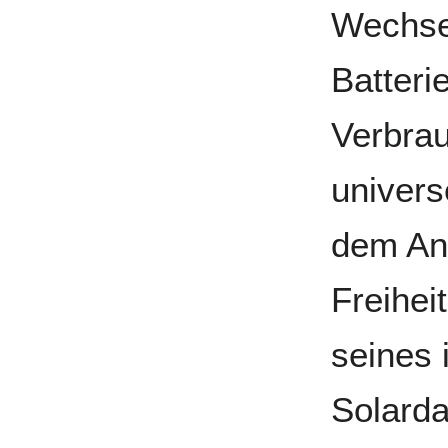
Wechsel
Batteri
Verbrau
universe
dem An
Freihei
seines 
Solard