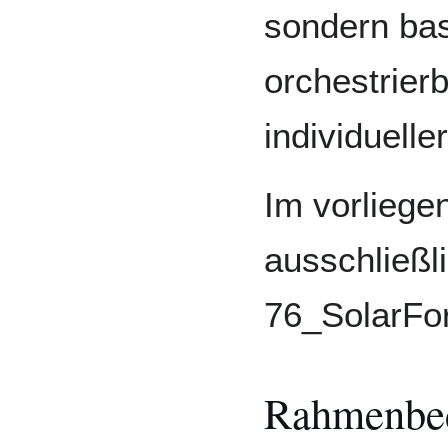
sondern bas
orchestrie
individuell
Im vorliege
ausschließl
76_SolarFor
Rahmenbe