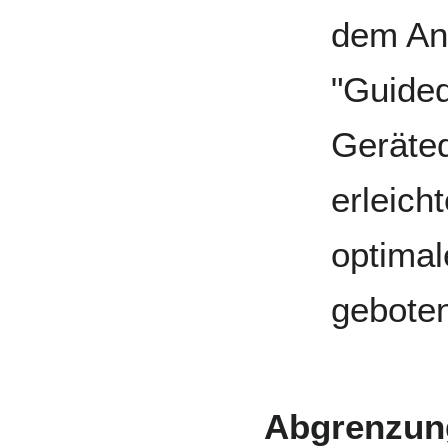
dem An
"Guided
Geräted
erleich
optimal
gebote
Abgrenzun