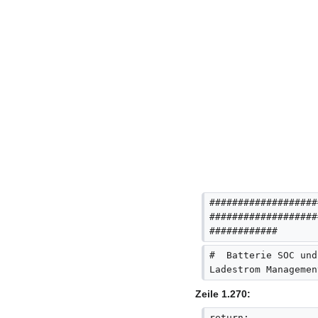
###################
###################
############
#  Batterie SOC und
Ladestrom Managemen
Zeile 1.270:
return;