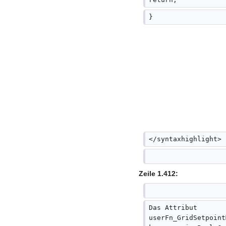
}
</syntaxhighlight>
Zeile 1.412:
Das Attribut 
userFn_GridSetpoint