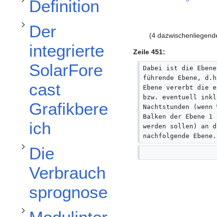
Definition
Unterabschnitt Die Verbrauchsprognose umschalten
Der
(4 dazwischenliegend
integrierte
Zeile 451:
SolarFore
Dabei ist die Ebene
Unterabschnitt Modulinterne Datenstrukturen umschalten
führende Ebene, d.h
cast
Ebene vererbt die e
bzw. eventuell inkl
Grafikbere
Nachtstunden (wenn 
Balken der Ebene 1 
ich
werden sollen) an d
nachfolgende Ebene.
Die
Verbrauch
sprognose