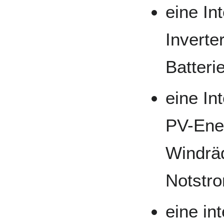
eine In
Invert
Batteri
eine In
PV-Ene
Windrä
Notstro
eine in