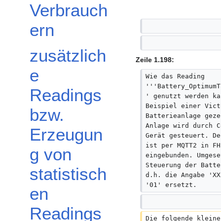
Verbrauch
ern
zusätzlich
Zeile 1.198:
e
Wie das Reading 
'''Battery_OptimumT
Readings
' genutzt werden ka
Unterabschnitt Hinweise zur Fehlersuche umschalten
Beispiel einer Vict
bzw.
Batterieanlage geze
Anlage wird durch C
Erzeugun
Gerät gesteuert. De
ist per MQTT2 in FH
g von
eingebunden. Umgese
Steuerung der Batte
statistisch
d.h. die Angabe 'XX
'01' ersetzt.
en
Readings
Die folgende kleine