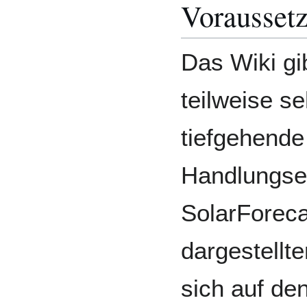
Vorausset
Das Wiki gi
teilweise s
tiefgehende
Handlungse
SolarForeca
dargestellt
sich auf de