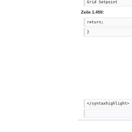
Grid Setpoint
Zeile 1.450:
return;
}
</syntaxhighlight>