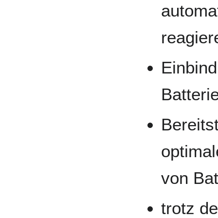
automa
reagier
Einbind
Batter
Bereits
optimal
von Ba
trotz d