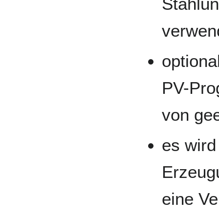
Stahlun
verwen
optiona
PV-Pro
von gee
es wird
Erzeug
eine V