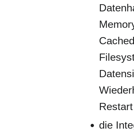
Datenha
Memory
Cacheda
Filesys
Datens
Wieder
Restart
die Int