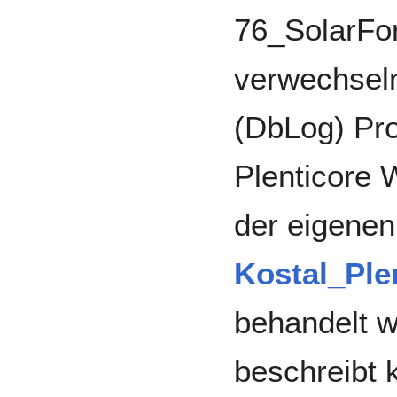
76_SolarFor
verwechseln
(DbLog) Pr
Plenticore 
der eigenen
Kostal_Ple
behandelt w
beschreibt 