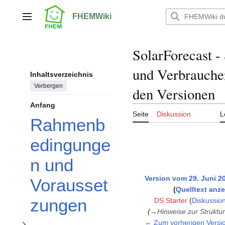
Zum
Inhalt
FHEMWiki
Hauptmenü
springen
SolarForecast -
und Verbrauche
Unterabschnitt Der integrierte SolarForecast Grafikbereich umschalten
Inhaltsverzeichnis
Verbergen
den Versionen
Anfang
Seite
Diskussion
L
Rahmenb
Unterabschnitt Definition umschalten
edingunge
n und
Version vom 29. Juni 2
Vorausset
Quelltext anz
zungen
DS Starter
(
Diskussio
→
Hinweise zur Struktur
← Zum vorherigen Versi