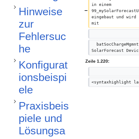
Unterabschnitt Praxisbeispiele und Lösungsansätze für Steuerungen umschalten
Unterabschnitt Konfigurationsbeispiele umschalten
in einem 
Hinweise
99_mySolarForecastU
eingebaut und wird 
zur
mit
Fehlersuc
  batSocChargeMgmnt
he
SolarForecast Devic
Zeile 1.220:
Konfigurat
ionsbeispi
<syntaxhighlight la
ele
Praxisbeis
piele und
Lösungsa