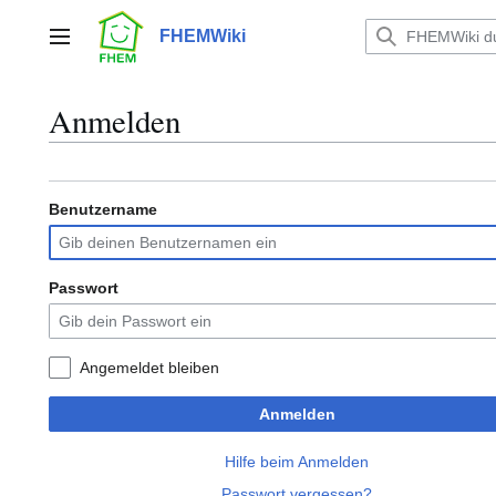
Zum
Inhalt
FHEMWiki
Hauptmenü
springen
Anmelden
Benutzername
Passwort
Angemeldet bleiben
Anmelden
Hilfe beim Anmelden
Passwort vergessen?