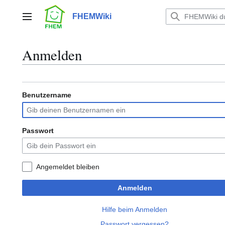
Zum
Inhalt
FHEMWiki
Hauptmenü
springen
Anmelden
Benutzername
Passwort
Angemeldet bleiben
Anmelden
Hilfe beim Anmelden
Passwort vergessen?