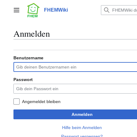
Zum
Inhalt
FHEMWiki
Hauptmenü
springen
Anmelden
Benutzername
Passwort
Angemeldet bleiben
Anmelden
Hilfe beim Anmelden
Passwort vergessen?