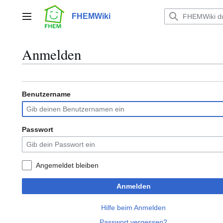
Zum
Inhalt
FHEMWiki
Hauptmenü
springen
Anmelden
Benutzername
Passwort
Angemeldet bleiben
Anmelden
Hilfe beim Anmelden
Passwort vergessen?