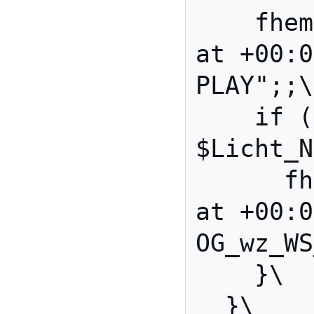
    fhem "define Latenz2 
at +00:0
PLAY";;\

    if ($Licht_Alt ne 
$Licht_N
      fhem "define Latenz 
at +00:0
OG_wz_WS
    }\

  }\
