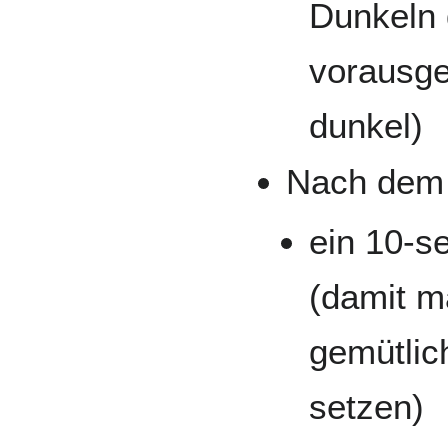
Dunkeln d
vorausge
dunkel)
Nach dem T
ein 10-s
(damit m
gemütlic
setzen)