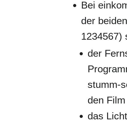
Bei einko
der beide
1234567) s
der Fern
Program
stumm-sc
den Film 
das Lich