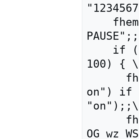
"1234567
    fhem "set STV4 
PAUSE";;
    if ($Helligkeit <= 
100) { \

      fhem ("set Licht_Alt 
on") if 
"on");;\

      fhem ("set 
OG_wz_WS