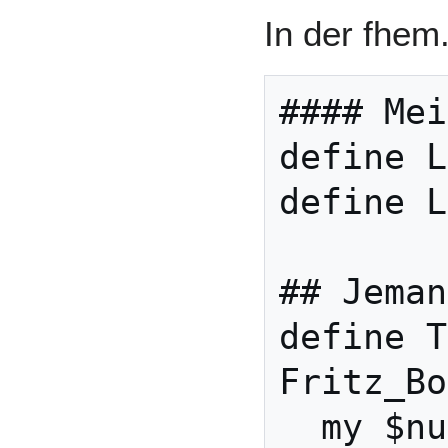
In der fhem
#### Mei
define L
define L
## Jeman
define T
Fritz_Bo
  my $number=