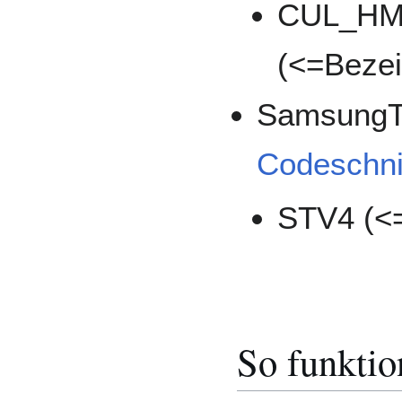
CUL_HM
(<=Bezei
SamsungTV
Codeschni
STV4 (<=
So funktio