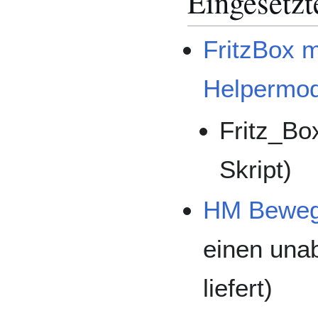
Eingesetzt
FritzBox m
Helpermod
Fritz_Bo
Skript)
HM Beweg
einen unab
liefert)