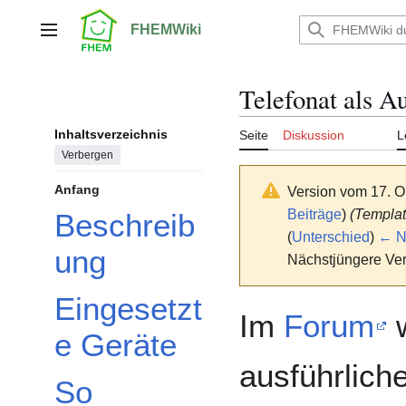
Zum
Inhalt
FHEMWiki
Hauptmenü
springen
Telefonat als A
Inhaltsverzeichnis
Seite
Diskussion
L
Verbergen
Anfang
Version vom 17. O
Beiträge
)
(Templa
Beschreib
(
Unterschied
)
← Nä
ung
Nächstjüngere Ver
Eingesetzt
Im
Forum
w
e Geräte
ausführlich
So