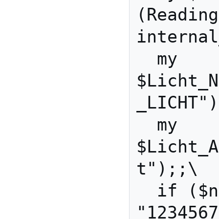
(Reading
internal
  my 
$Licht_N
_LICHT")
  my 
$Licht_A
t");;\

  if ($number == 
"1234567