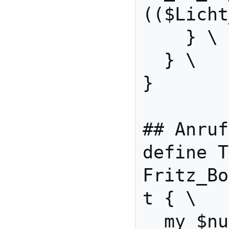
(($Licht
    } \

  } \

}

## Anruf
define T
Fritz_Bo
t { \

  my $number=