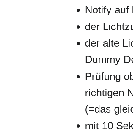
Notify auf
der Lichtz
der alte L
Dummy Dev
Prüfung ob
richtigen
(=das gle
mit 10 Se