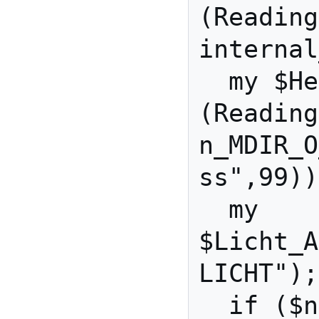
(Reading
internal
  my $Helligkeit=
(Reading
n_MDIR_O
ss",99))
  my 
$Licht_A
LICHT");
  if ($number == 