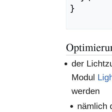
}

Optimieru
der Lichtz
Modul
Lig
werden
nämlich 