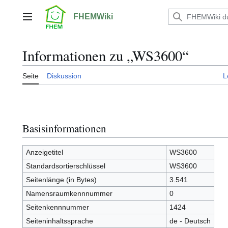
Zum
Inhalt
FHEMWiki
Hauptmenü
springen
Informationen zu „WS3600“
Seite
Diskussion
L
Basisinformationen
Anzeigetitel
WS3600
Standardsortierschlüssel
WS3600
Seitenlänge (in Bytes)
3.541
Namensraumkennnummer
0
Seitenkennnummer
1424
Seiteninhaltssprache
de - Deutsch