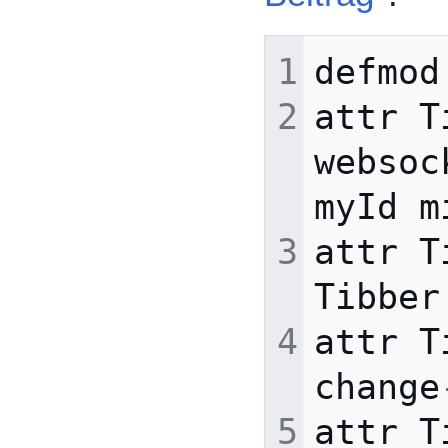
defmod
attr
T
websoc
myId
m
attr
T
Tibber
attr
T
change
attr
T