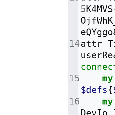
5
K4MVS
OjfWhK
eQYggo
attr
T
userRe
connec
my
$defs
{
my
DevIo_