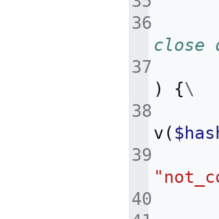
close 
)
{
\
v
(
$has
"not_c