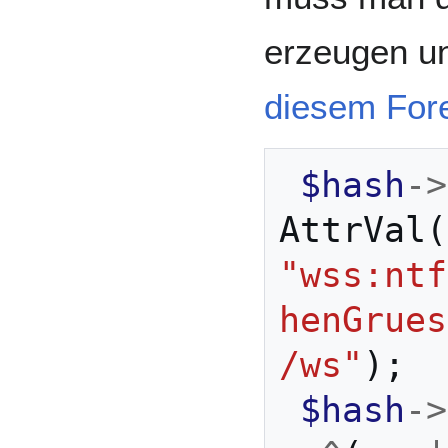
erzeugen un
diesem For
$hash
->
AttrVal
(
"wss:ntf
henGrues
/ws"
);
$hash
->