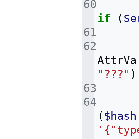
if
(
$e
AttrVa
"???"
)
(
$hash
'{"typ