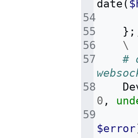
date
(
$
};
\
# 
websoc
De
0
,
und
$error