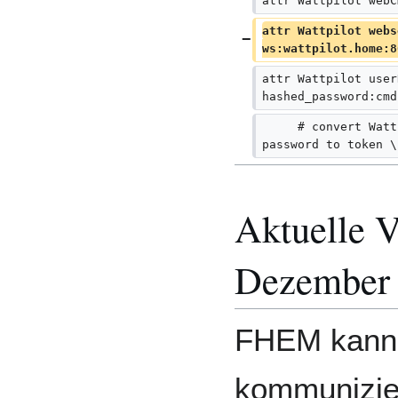
attr Wattpilot webC
attr Wattpilot webs
ws:wattpilot.home:8
attr Wattpilot user
hashed_password:cmd
     # convert Watt
password to token \
Aktuelle V
Dezember 
FHEM kann 
kommunizi