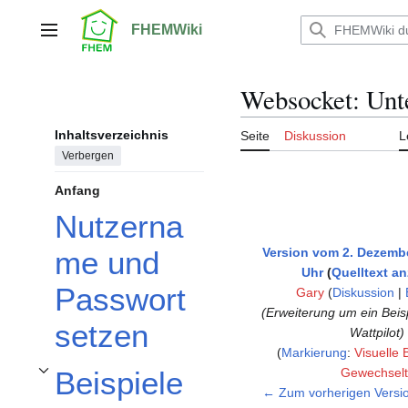
Zum
Inhalt
FHEMWiki
Hauptmenü
springen
Websocket: Unt
Inhaltsverzeichnis
Seite
Diskussion
L
Verbergen
Anfang
Nutzerna
Version vom 2. Dezembe
me und
Uhr
Quelltext a
Passwort
Gary
(
Diskussion
|
Erweiterung um ein Beisp
setzen
Wattpilot
Markierung
:
Visuelle 
Gewechselt
Beispiele
Unterabschnitt Beispiele umschalten
← Zum vorherigen Versi