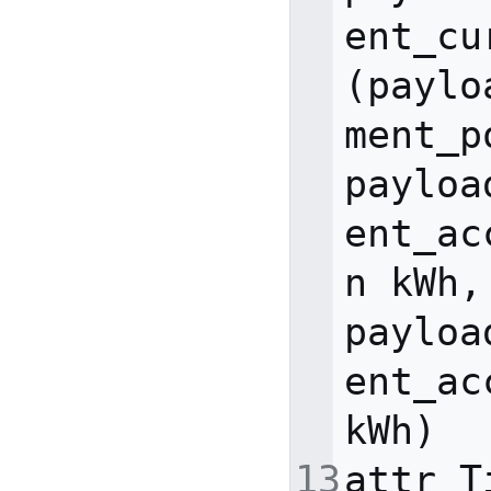
ent_cu
(
paylo
ment_p
payloa
ent_ac
n
kWh
,
payloa
ent_ac
kWh
)
attr
T