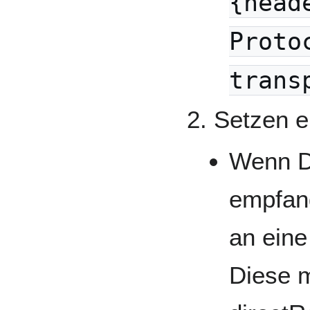
{head
Proto
trans
Setzen e
Wenn D
empfan
an eine
Diese 