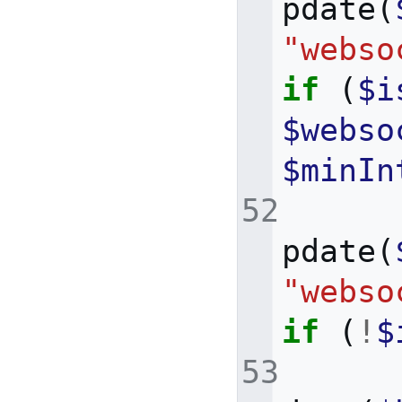
pdate
(
"webso
if
(
$i
$webso
$minIn
pdate
(
"webso
if
(
!
$