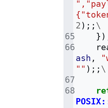
","pay
{"toke
2
);;
\
})
re
ash
,
"
""
);;
\
re
POSIX: