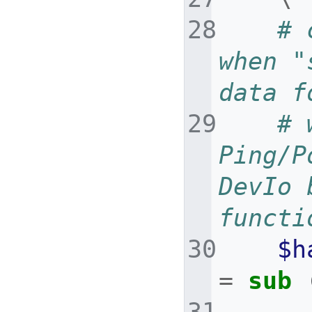
# 
when "
data f
# 
Ping/P
DevIo 
functi
$h
=
sub