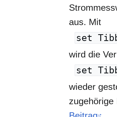
Strommessw
aus. Mit
set Tib
wird die Ve
set Tib
wieder gest
zugehörige
Beitrag
.