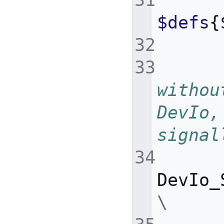
$defs
{
withou
DevIo,
signal
DevIo_
\