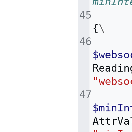
minInt
{
\
$webso
Readin
"webso
$minIn
AttrVa