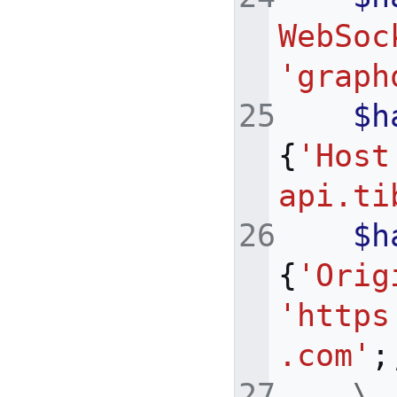
WebSoc
'graph
$h
{
'Host
api.ti
$h
{
'Orig
'https
.com'
;
\