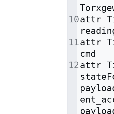
Torxge
attr
T
readin
attr
T
cmd
attr
T
stateF
payloa
ent_ac
payloa