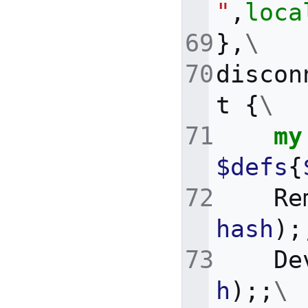
"
,
loca
},
\
discon
t
{
\
my
$defs
{
Re
hash
);
De
h
);;
\