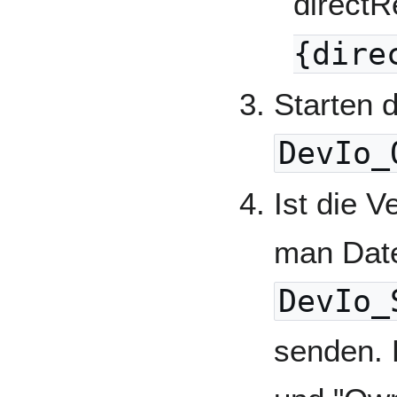
direct
{dire
Starten 
DevIo_
Ist die 
man Date
DevIo_
senden. 