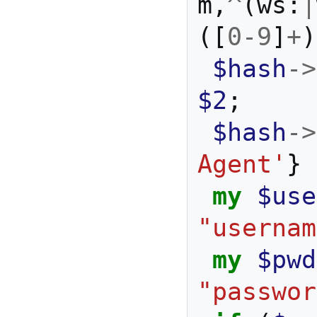
m
,
^
(
ws:
|
([
0
-
9
]
+
)
$hash
->
$2
;
$hash
->
Agent'
}
my
$use
"usernam
my
$pwd
"passwor