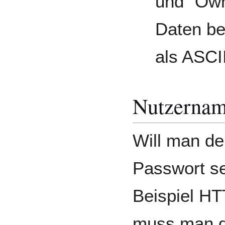
und "Own
Daten be
als ASCII
Nutzernam
Will man d
Passwort se
Beispiel HT
muss man d