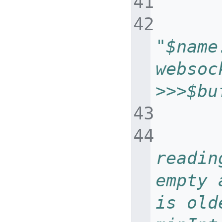
"$name
websoc
>>>$bu
readin
empty 
is old