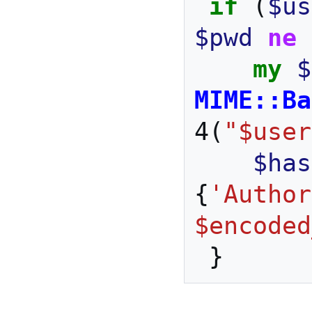
if
(
$us
$pwd
ne
my
$
MIME::Ba
4
(
"$user
$has
{
'Author
$encoded
}