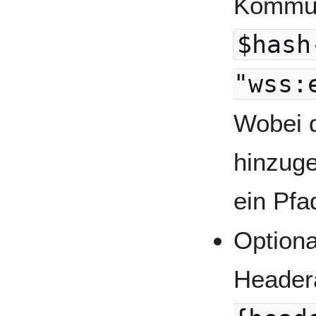
Kommun
$hash
"wss:
Wobei 
hinzug
ein Pfad
Optiona
Header