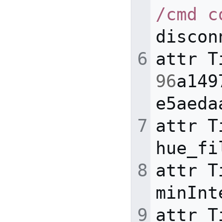
/cmd c
discon
attr
T
96
a149
e5aeda
attr
T
hue_fi
attr
T
minInt
attr
T