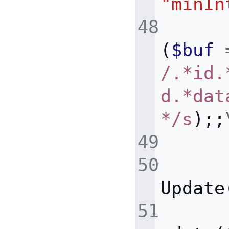
"minIn
(
$buf
/.*id.
d.*dat
*/s
);;
Update