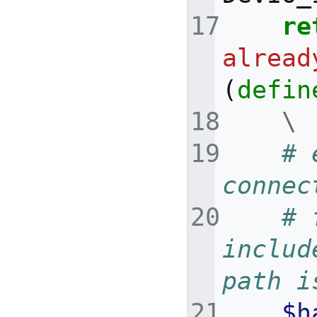
re
alread
(
defin
\
# 
connec
# 
includ
path i
$h