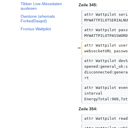
Tibber Live-Messdaten
Zeile 345:
auslesen
attr Wattpilot seri
Owntone (ehemals
MYWATTPILOTSERIALNU
ForkedDaapd)
Fronius Wattpilot
attr Wattpilot pass
MYWATTPILOTPASSWORD
attr Wattpilot user
websocketURL passwo
attr Wattpilot devS
opened:general_ok:s
disconnected:genera
rt
attr Wattpilot even
interval 
EnergyTotal:900,Tot
Zeile 354:
attr Wattpilot read