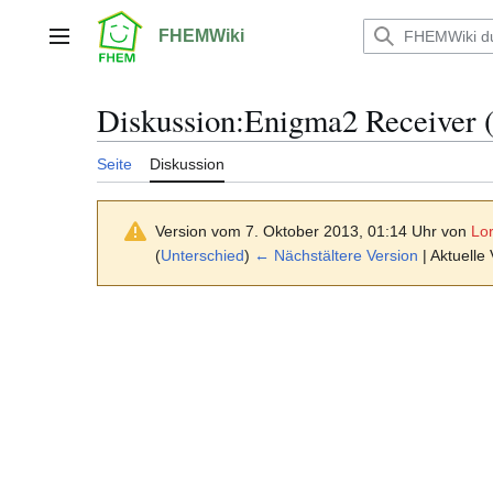
Zum
Inhalt
FHEMWiki
Hauptmenü
springen
Diskussion
:
Enigma2 Receiver (
Seite
Diskussion
Version vom 7. Oktober 2013, 01:14 Uhr von
Lo
(
Unterschied
)
← Nächstältere Version
| Aktuelle