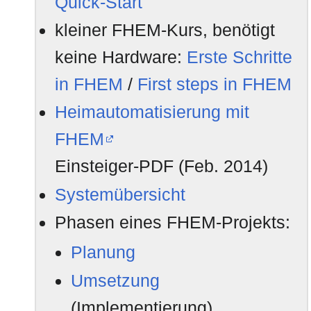
Quick-Start
einbinden.
kleiner FHEM-Kurs, benötigt
28.06.2023:
FTUI2 Widget 'automowerc
keine Hardware:
Erste Schritte
74_AutomowerConnect.pm
in FHEM
/
First steps in FHEM
06.04.2023:
FHEM Wiki ist auf einen n
Heimautomatisierung mit
jetzt auf aktueller Software
FHEM
Unterstützung.
Einsteiger-PDF (Feb. 2014)
25.01.2023:
Neues Modul -
74_Automo
Systemübersicht
Husqvarnas Mähroboter üb
Phasen eines FHEM-Projekts:
Forenbeitrag
.
Planung
14.01.2023:
FHEM Version 6.2 wurde fr
Umsetzung
diesem Forenbeitrag
.
(Implementierung)