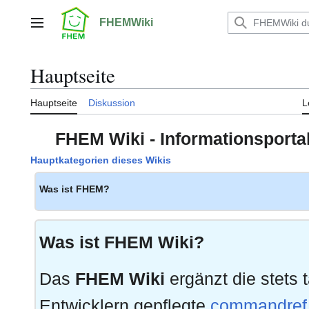
Zum
Inhalt
FHEMWiki
Hauptmenü
springen
Hauptseite
Hauptseite
Diskussion
L
FHEM Wiki - Informationspor
Hauptkategorien dieses Wikis
Was ist FHEM?
Was ist FHEM Wiki?
Das
FHEM Wiki
ergänzt die stets 
Entwicklern gepflegte
commandref