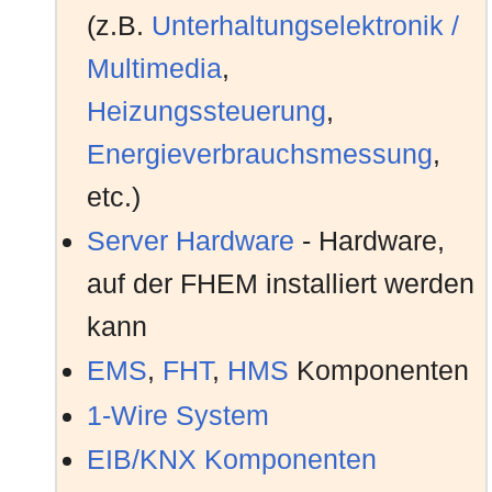
FHEM integriert werden. E
(z.B.
Unterhaltungselektronik /
FHEM und Chat ausgetausc
Multimedia
,
ausgeführt werden.
Heizungssteuerung
,
Energieverbrauchsmessung
,
23.09.2019:
Das Modul
CanOverEthern
etc.)
Can-Over-Ethernet Paketen
Server Hardware
- Hardware,
Technische Alternative
auf der FHEM installiert werden
05.04.2019:
Das
SamsungAV
Modul erm
kann
Samsung Fernsehern und B
EMS
,
FHT
,
HMS
Komponenten
06.03.2019:
Mit dem Modul
Arlo
ist die
1-Wire System
die Arlo Cloud möglich
EIB/KNX Komponenten
26.01.2019:
Das
tradfri
Modul erweitert 