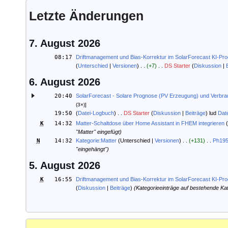
Sprachsteuerungsmöglichk
Letzte Änderungen
02.10.2017:
Eigene Widgets für FHEM Ta
7. August 2026
30.08.2017:
WINCONNECT
- Windows P
08:17
Driftmanagement und Bias-Korrektur im SolarForecast KI-P
Unterschied
Versionen
+7
DS Starter
Diskussion
abfragen/anzeigen.
6. August 2026
24.08.2017:
FHEMWEB/Widgets
- Widg
20:40
SolarForecast - Solare Prognose (PV Erzeugung) und Verbr
(3×)]
FHEMWEB
19:50
Datei-Logbuch
DS Starter
Diskussion
Beiträge
lud
Dat
K
14:32
Matter-Schaltdose über Home Assistant in FHEM integrieren
24.08.2017:
Neues Modul
YAAHM
wird p
"Matter" eingefügt)
N
14:32
Kategorie:Matter
Unterschied
Versionen
+131
Ph19
"eingehängt")
Oberfläche bereit, um per 
5. August 2026
Ausführung von Kommandos 
K
16:55
Driftmanagement und Bias-Korrektur im SolarForecast KI-P
Diskussion
Beiträge
(Kategorieeinträge auf bestehende Kate
zu konfigurieren
24.07.2017:
Verbindung mit dem FHEM-S