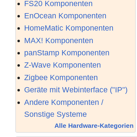
FS20 Komponenten
14.01.2019:
Der
FHEM Connector
Skill 
EnOcean Komponenten
02.11.2018:
Das Modul
TA_CMI_JSON
HomeMatic Komponenten
Technische Alternative aus
MAX! Komponenten
zum Loggen von Daten zB
panStamp Komponenten
11.09.2018:
Mit dem Modul
AutoShutter
Z-Wave Komponenten
typische Aufgabenstellun
Zigbee Komponenten
Rollläden u.ä. automatisier
Geräte mit Webinterface ("IP")
Öffnen bei Sonnenaufgang,
Andere Komponenten /
oder das Anfahren von Lüf
Sonstige Systeme
zugehörigen Fensters.
Alle Hardware-Kategorien
12.02.2018:
Die Module
Babble
und
Ta