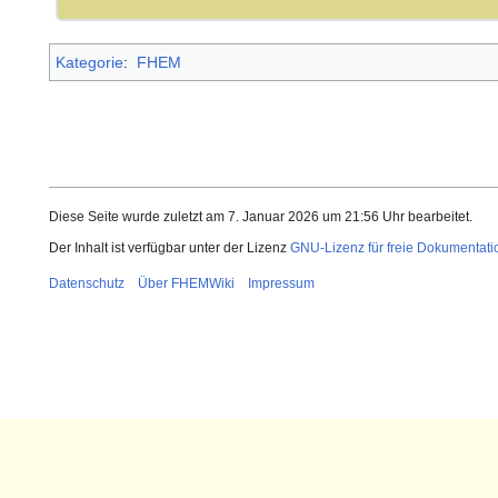
30.10.2015:
FHEM Wiki unterstützt nun
Kategorie
:
FHEM
18.10.2015:
Neues Modul
TechemHKV
Heizkostenverteilers) wird p
02.10.2015:
Kleiner FHEM-Einsteiger-Ku
Schritte in FHEM
Diese Seite wurde zuletzt am 7. Januar 2026 um 21:56 Uhr bearbeitet.
Der Inhalt ist verfügbar unter der Lizenz
GNU-Lizenz für freie Dokumentati
24.09.2015:
Umfangreiche Überarbeitung
Datenschutz
Über FHEMWiki
Impressum
Hardware und Software
11.09.2015:
Neues Modul
AMAD
(Steue
Android-Geräten) wird per u
15.06.2015:
Neues Modul
yowsup
(What
update verteilt