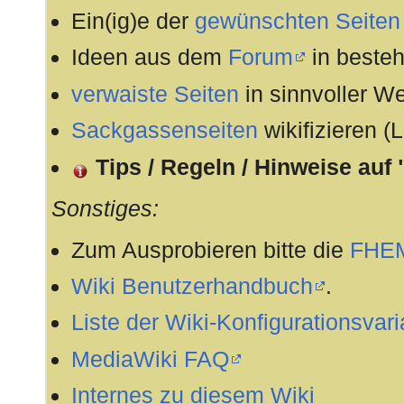
Ein(ig)e der
gewünschten Seiten
12.07.2016:
Neues Modul
DbRep - Rep
Ideen aus dem
Forum
in besteh
DbLog-Datenbankinhalten
w
verwaiste Seiten
in sinnvoller We
08.02.2016:
Neues Modul
MEDIAPORT
Sackgassenseiten
wikifizieren (
Installation über Wifiremote
Tips / Regeln / Hinweise auf 
16.11.2015:
Neues Modul
HP1000
(Ein
Sonstiges:
Wetterstation) wird per upda
16.11.2015:
Neuer FHEM Befehl
msg
(I
Zum Ausprobieren bitte die
FHEM
von Nachrichten der Typen
Wiki Benutzerhandbuch
.
Audio,Text,Mail,Push,Light,
Liste der Wiki-Konfigurationsvar
15.11.2015:
FHEM Version 5.7 wurde ver
MediaWiki FAQ
Updatehinweise beachten:
Internes zu diesem Wiki