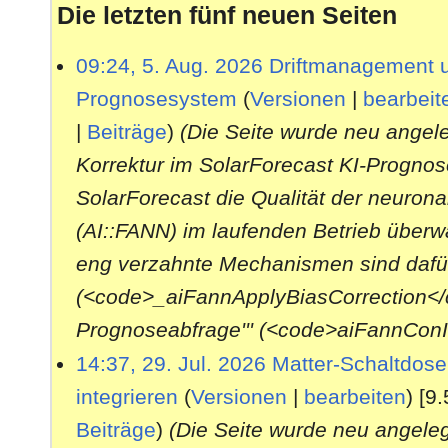
Die letzten fünf neuen Seiten
20.07.2017:
FHEM startet nicht - Tipps
06.06.2017:
MySensors-Relaisplatine i
5
09:24, 5. Aug. 2026
Driftmanagement u
.
Prognosesystem
(
Versionen
|
bearbeit
A
31.05.2017:
Datenbankgestützte Erstell
u
|
Beiträge
)
(Die Seite wurde neu angel
g
Anlage mit Überschußeins
u
Korrektur im SolarForecast KI-Prognose
s
30.04.2017:
DoorPiBoard
: Eine Platin
t
SolarForecast die Qualität der neuron
2
Projektes
0
(AI::FANN) im laufenden Betrieb überw
2
6
eng verzahnte Mechanismen sind dafür ve
21.03.2017:
Artikel zum alternativen F
(<code>_aiFannApplyBiasCorrection</cod
deutlich erweitert
Prognoseabfrage''' (<code>aiFannConI
02.03.2017:
Neues Modul zur Ansteuer
2
14:37, 29. Jul. 2026
Matter-Schaltdos
9
Betriebssystem WebOS
wir
integrieren
(
Versionen
|
bearbeiten
)
[9.
.
J
Beiträge
)
(Die Seite wurde neu angelegt
20.02.2017:
Neues Modul
SIP
, ein SIP-
u