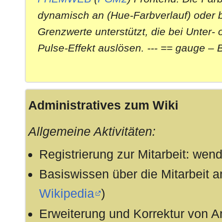
2
eine neue Standard-Intern
6
dynamisch an (Hue-Farbverlauf) oder b
Grenzwerte unterstützt, die bei Unter-
21.11.2016:
Neues Modul
PostMe
stell
Pulse-Effekt auslösen. --- == gauge –
Listenverwaltung bereit
11.10.2016:
Neue Module
NUKIbridge 
des Nuki Smartlock werden 
Administratives zum Wiki
07.10.2016:
Neues Modul
TRAFFIC
zur 
Allgemeine Aktivitäten:
aktueller Verkehrslage mit
Registrierung zur Mitarbeit: wen
wird per update verteilt
Basiswissen über die Mitarbeit a
19.07.2016:
Neues Modul zur Unterstüt
Wikipedia
)
Funkmodul für Raspberry P
Erweiterung und Korrektur von Ar
update verteilt