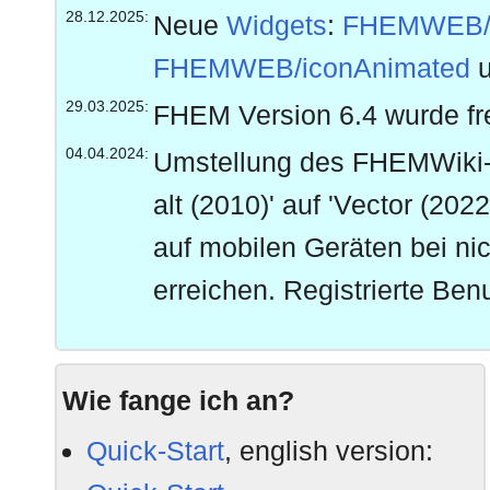
28.12.2025:
Neue
Widgets
:
FHEMWEB/C
FHEMWEB/iconAnimated
29.03.2025:
FHEM Version 6.4 wurde f
04.04.2024:
Umstellung des FHEMWiki-S
alt (2010)' auf 'Vector (20
auf mobilen Geräten bei nic
erreichen. Registrierte Ben
Einstellungen/Aussehen de
28.01.2024:
FHEM Version 6.3 wurde fr
Wie fange ich an?
diesem Forenbeitrag
.
Quick-Start
, english version:
14.08.2023:
FTUI3 AutomowerConnect