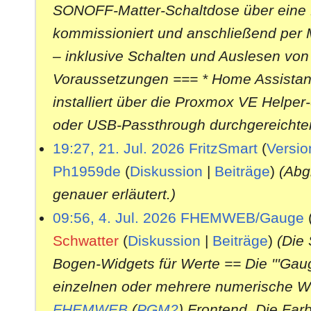
l
SONOFF-Matter-Schaltdose über eine
i
verteilt
2
kommissioniert und anschließend per
0
19.02.2017:
FHEM Version 5.8 wurde fr
2
– inklusive Schalten und Auslesen vo
6
beachten:
Thema
Voraussetzungen === * Home Assistan
installiert über die Proxmox VE Helper
18.01.2017:
Neues Modul
DOIFtools
mit
oder USB-Passthrough durchgereichter
Benutzers im Umgang mit
2
19:27, 21. Jul. 2026
FritzSmart
(
Versio
12.01.2017:
Neues Modul zur Ansteueru
1
Ph1959de
(
Diskussion
|
Beiträge
)
(Abg
.
J
Pflanzensensors
Xiaomi Fl
genauer erläutert.)
u
l
update ausgeliefert
4
09:56, 4. Jul. 2026
FHEMWEB/Gauge
i
.
2
Schwatter
(
Diskussion
|
Beiträge
)
(Die
01.01.2017:
J
Diverse neue Wiki-Artikel m
0
u
2
Bogen-Widgets für Werte == Die '''Gaug
l
DOIF
6
i
einzelnen oder mehrere numerische We
2
10.12.2016:
FHEM Wiki ist auf einen n
0
FHEMWEB
(
PGM2
) Frontend. Die Far