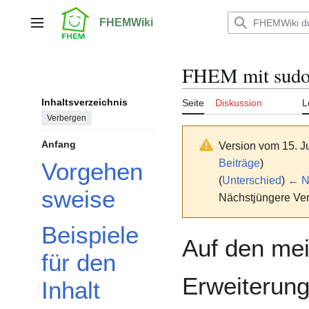
Zum
Inhalt
FHEMWiki
Hauptmenü
springen
FHEM mit sud
Inhaltsverzeichnis
Seite
Diskussion
L
Verbergen
Anfang
Version vom 15. J
Beiträge
)
Vorgehen
(
Unterschied
)
← Nä
sweise
Nächstjüngere Ver
Beispiele
Auf den mei
für den
Erweiterung
Inhalt