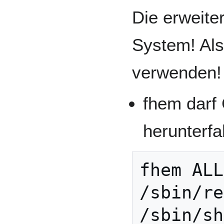
Die erweite
System! Al
verwenden!
fhem darf
herunterf
fhem ALL
/sbin/re
/sbin/sh