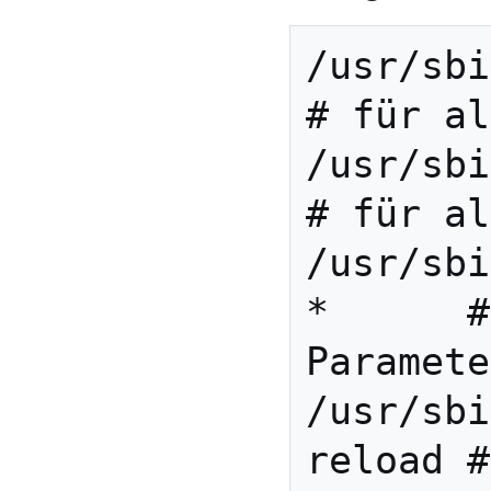
/usr/sbin                    
# für al
/usr/sbin/ser
# für al
/usr/sbi
*      #
Paramete
/usr/sbi
reload #