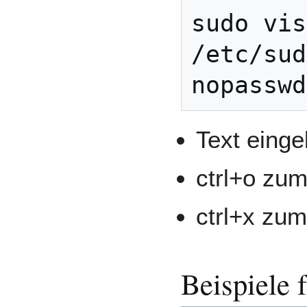
sudo vis
/etc/sud
Text einge
ctrl+o zu
ctrl+x zu
Beispiele f