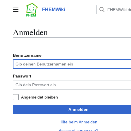
Zum
Inhalt
FHEMWiki
Hauptmenü
springen
Anmelden
Benutzername
Passwort
Angemeldet bleiben
Anmelden
Hilfe beim Anmelden
Passwort vergessen?