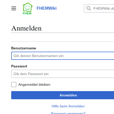
Zum
Inhalt
FHEMWiki
Hauptmenü
springen
Anmelden
Benutzername
Passwort
Angemeldet bleiben
Anmelden
Hilfe beim Anmelden
Passwort vergessen?