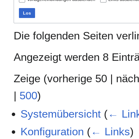
Los
Die folgenden Seiten verl
Angezeigt werden 8 Eintr
Zeige (
vorherige 50
|
näch
|
500
)
Systemübersicht
(
← Lin
Konfiguration
(
← Links
)