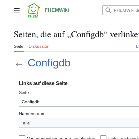
Zum
Inhalt
FHEMWiki
Hauptmenü
springen
Seiten, die auf „Configdb“ verlinke
Seite
Diskussion
L
←
Configdb
Links auf diese Seite
Seite:
Namensraum:
alle
Vorlageneinbindungen ausblenden
Links ausblend