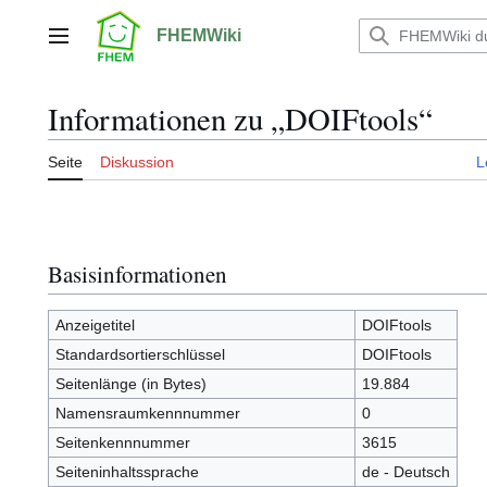
Zum
Inhalt
FHEMWiki
Hauptmenü
springen
Informationen zu „DOIFtools“
Seite
Diskussion
L
Basisinformationen
Anzeigetitel
DOIFtools
Standardsortierschlüssel
DOIFtools
Seitenlänge (in Bytes)
19.884
Namensraumkennnummer
0
Seitenkennnummer
3615
Seiteninhaltssprache
de - Deutsch