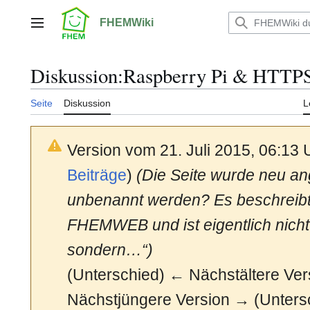
Zum
Inhalt
FHEMWiki
Hauptmenü
springen
Diskussion
:
Raspberry Pi & HTTP
Seite
Diskussion
L
Version vom 21. Juli 2015, 06:13
Beiträge
)
(Die Seite wurde neu ange
unbenannt werden? Es beschreibt
FHEMWEB und ist eigentlich nicht 
sondern…“)
(Unterschied) ← Nächstältere Vers
Nächstjüngere Version → (Unters