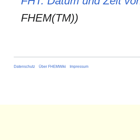
FHT: Datum und Zeit vo
2
0
FHEM(TM)
1
7
Datenschutz
Über FHEMWiki
Impressum