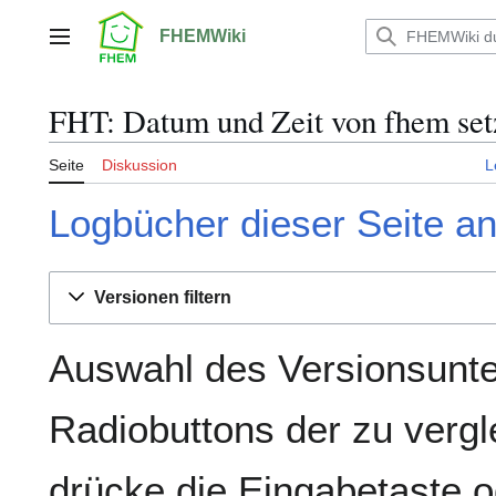
Zum
Inhalt
FHEMWiki
Hauptmenü
springen
FHT: Datum und Zeit von fhem setz
Seite
Diskussion
L
Logbücher dieser Seite a
Versionen filtern
Auswahl des Versionsunte
Radiobuttons der zu verg
drücke die Eingabetaste o