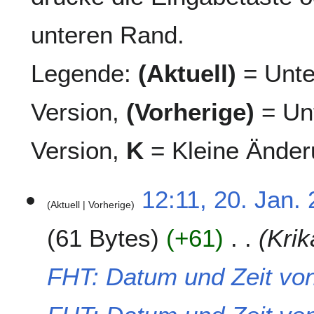
unteren Rand.
Legende:
(Aktuell)
= Unte
Version,
(Vorherige)
= Unt
Version,
K
= Kleine Änder
2
12:11, 20. Jan.
Aktuell
Vorherige
0
.
61 Bytes
+61
Krik
J
a
n
FHT: Datum und Zeit vo
u
a
r