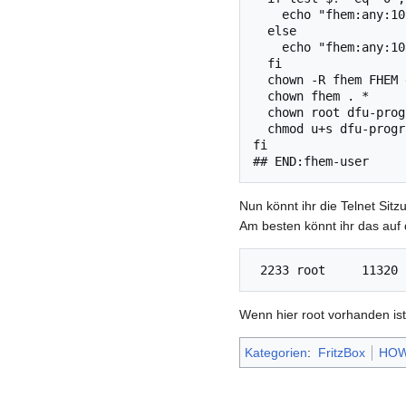
    echo "fhem:any:1099:0:fhem:/home-not-used:/bin/sh" >>/var/tmp/passwd

  else

    echo "fhem:any:1080:0:fhem:/home-not-used:/bin/sh" >>/var/tmp/passwd

  fi

  chown -R fhem FHEM docs log www

  chown fhem . *

  chown root dfu-programmer     

  chmod u+s dfu-programmer

fi 

Nun könnt ihr die Telnet Sit
Am besten könnt ihr das auf d
Wenn hier root vorhanden ist,
Kategorien
:
FritzBox
HO