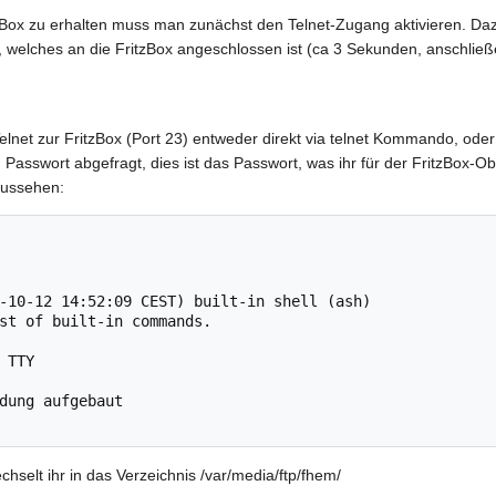
itzBox zu erhalten muss man zunächst den Telnet-Zugang aktivieren. 
 welches an die FritzBox angeschlossen ist (ca 3 Sekunden, anschließ
elnet zur FritzBox (Port 23) entweder direkt via telnet Kommando, od
Passwort abgefragt, dies ist das Passwort, was ihr für der FritzBox-O
aussehen:
-10-12 14:52:09 CEST) built-in shell (ash)

st of built-in commands.

 TTY

dung aufgebaut

echselt ihr in das Verzeichnis /var/media/ftp/fhem/