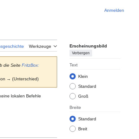
Anmelden
Erscheinungsbild
nsgeschichte
Werkzeuge
Verbergen
Text
b die Seite
FritzBox:
Klein
sion → (Unterschied)
Standard
keine lokalen Befehle
Groß
Breite
Standard
Breit