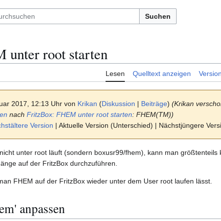
Suchen
unter root starten
Lesen
Quelltext anzeigen
Versio
uar 2017, 12:13 Uhr von
Krikan
(
Diskussion
|
Beiträge
)
(Krikan verscho
ten
nach
FritzBox: FHEM unter root starten
: FHEM(TM))
stältere Version
| Aktuelle Version (Unterschied) | Nächstjüngere Ver
nicht unter root läuft (sondern boxusr99/fhem), kann man größtenteils 
nge auf der FritzBox durchzuführen.
e man FHEM auf der FritzBox wieder unter dem User root laufen lässt.
fhem' anpassen