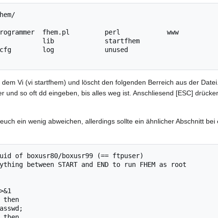
hem/

rogrammer  fhem.pl         perl            www

           lib             startfhem

cfg        log             unused

it dem Vi (vi startfhem) und löscht den folgenden Berreich aus der Date
r und so oft dd eingeben, bis alles weg ist. Anschliesend [ESC] drücke
 euch ein wenig abweichen, allerdings sollte ein ähnlicher Abschnitt b
uid of boxusr80/boxusr99 (== ftpuser)

ything between START and END to run FHEM as root

&1

 then
