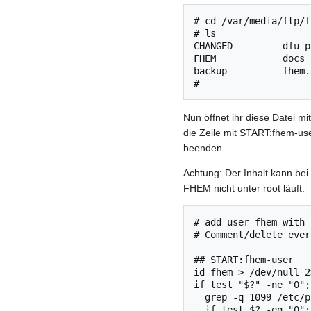
# cd /var/media/ftp/f
# ls

CHANGED         dfu-p
FHEM            docs 
backup          fhem.
Nun öffnet ihr diese Datei m
die Zeile mit START:fhem-use
beenden.
Achtung: Der Inhalt kann bei
FHEM nicht unter root läuft.
# add user fhem with 
# Comment/delete ever
## START:fhem-user

id fhem > /dev/null 2>
if test "$?" -ne "0";
  grep -q 1099 /etc/passwd;

  if test $? -eq "0"; then
