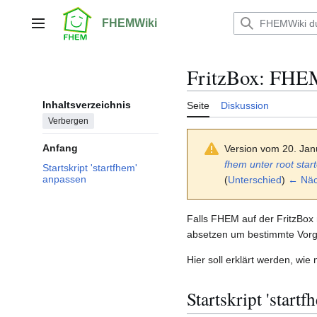
Zum
Inhalt
FHEMWiki
Hauptmenü
springen
FritzBox: FHEM 
Inhaltsverzeichnis
Seite
Diskussion
Verbergen
Anfang
Version vom 20. Jan
fhem unter root star
Startskript 'startfhem'
anpassen
(
Unterschied
)
← Näch
Falls FHEM auf der FritzBox 
absetzen um bestimmte Vorgä
Hier soll erklärt werden, wi
Startskript 'start