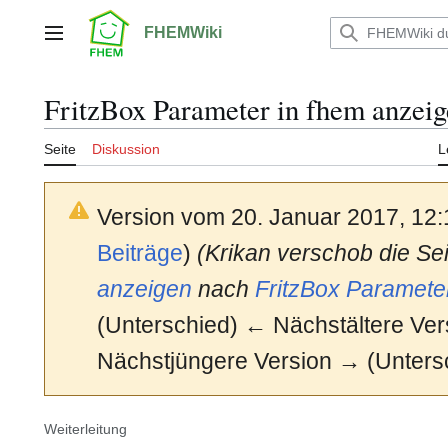
Zum
Inhalt
FHEMWiki
Hauptmenü
springen
FritzBox Parameter in fhem anzei
Seite
Diskussion
L
Version vom 20. Januar 2017, 12
Beiträge
)
(Krikan verschob die Se
anzeigen
nach
FritzBox Paramete
(Unterschied) ← Nächstältere Vers
Nächstjüngere Version → (Unters
Weiterleitung