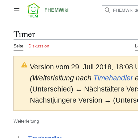
Zum
Inhalt
FHEMWiki
Hauptmenü
springen
Timer
Seite
Diskussion
L
Version vom 29. Juli 2018, 18:08
(Weiterleitung nach
Timehandler
e
(Unterschied) ← Nächstältere Vers
Nächstjüngere Version → (Unters
Weiterleitung
Weiterleitung nach: