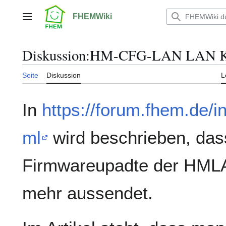
Zum
Inhalt
FHEMWiki
Hauptmenü
springen
Diskussion
:
HM-CFG-LAN LAN Kon
Seite
Diskussion
L
In
https://forum.fhem.de/i
ml
wird beschrieben, da
Firmwareupadte der HM
mehr aussendet.