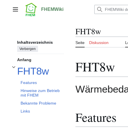
Zum
Inhalt
FHEMWiki
Hauptmenü
springen
FHT8w
Inhaltsverzeichnis
Seite
Diskussion
L
Verbergen
Anfang
FHT8w
FHT8w
Unterabschnitt FHT8w umschalten
Features
Wärmebedar
Hinweise zum Betrieb
mit FHEM
Bekannte Probleme
Features
Links