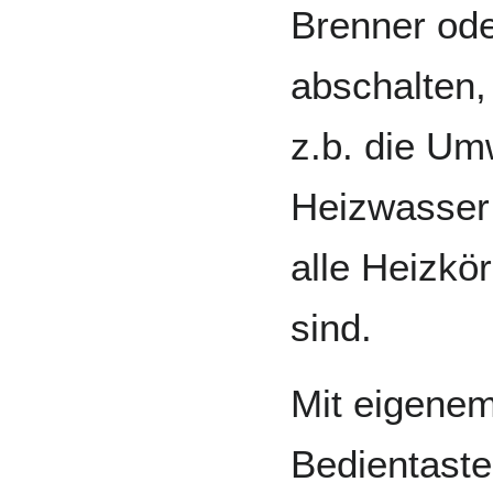
Brenner od
abschalten,
z.b. die U
Heizwasser 
alle Heizkö
sind.
Mit eigenem
Bedientaste