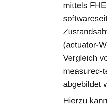
mittels FHE
softwareseit
Zustandsabf
(actuator-W
Vergleich v
measured-t
abgebildet 
Hierzu kan