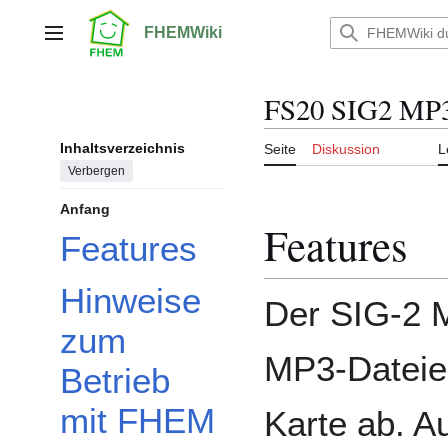
Zum
Inhalt
FHEMWiki
Hauptmenü
springen
FS20 SIG2 MP3
Inhaltsverzeichnis
Seite
Diskussion
L
Verbergen
Anfang
Features
Features
Hinweise
Der SIG-2 M
zum
MP3-Dateie
Betrieb
mit FHEM
Karte ab. Au