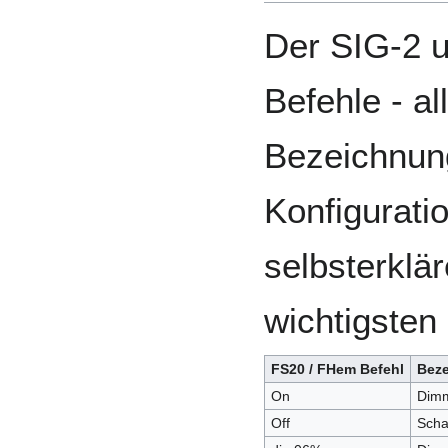
Der SIG-2 u
Befehle - al
Bezeichnun
Konfigurati
selbsterklä
wichtigsten
FS20 / FHem Befehl
Beze
On
Dimm
Off
Scha