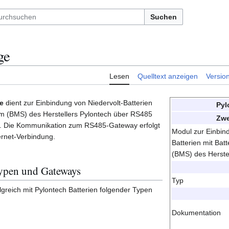
Suchen
ge
Lesen
Quelltext anzeigen
Versio
e
dient zur Einbindung von Niedervolt-Batterien
Pyl
m (BMS) des Herstellers Pylontech über RS485
Zwe
. Die Kommunikation zum RS485-Gateway erfolgt
Modul zur Einbin
ernet-Verbindung.
Batterien mit Ba
(BMS) des Herste
etypen und Gateways
Typ
greich mit Pylontech Batterien folgender Typen
Dokumentation