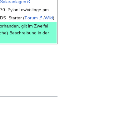
Solaranlagen
70_PylonLowVoltage.pm
DS_Starter (
Forum
/
Wiki
)
vorhanden, gilt im Zweifel
sche) Beschreibung in der