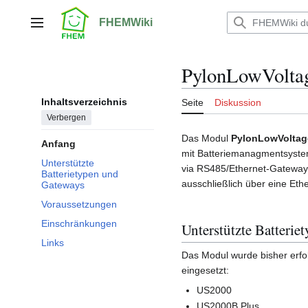
Zum
Inhalt
FHEMWiki
Hauptmenü
springen
PylonLowVolta
Inhaltsverzeichnis
Seite
Diskussion
Verbergen
Das Modul
PylonLowVoltag
Anfang
mit Batteriemanagmentsyste
Unterstützte
via RS485/Ethernet-Gateway
Batterietypen und
ausschließlich über eine Eth
Gateways
Voraussetzungen
Einschränkungen
Unterstützte Batteri
Links
Das Modul wurde bisher erfol
eingesetzt:
US2000
US2000B Plus