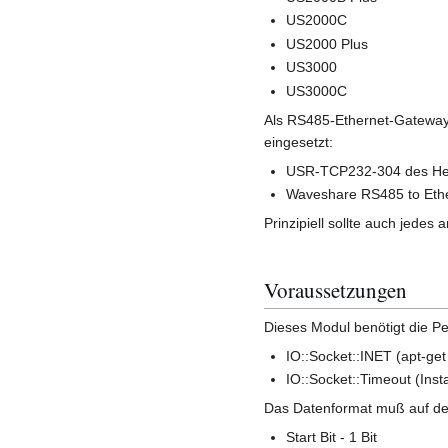
US2000C
US2000 Plus
US3000
US3000C
Als RS485-Ethernet-Gateways
eingesetzt:
USR-TCP232-304 des Her
Waveshare RS485 to Ethe
Prinzipiell sollte auch jede
Voraussetzungen
Dieses Modul benötigt die Pe
IO::Socket::INET (apt-get i
IO::Socket::Timeout (Inst
Das Datenformat muß auf dem
Start Bit - 1 Bit