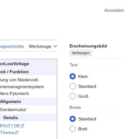
Anmelden
Erscheinungsbild
nsgeschichte
Werkzeuge
Verbergen
onLowVoltage
Text
ck / Funktion
Klein
dung von Niedervolt-
Standard
tteriemanagmentsystem
llers Pylontech
Groß
Allgemein
Breite
Gerätemodul
Details
Standard
EN
/
DE
Breit
Thema