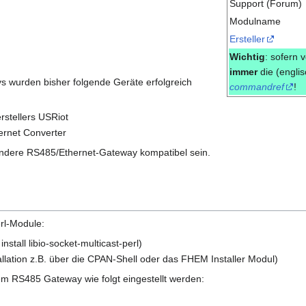
Support (Forum)
Modulname
Ersteller
Wichtig
: sofern 
immer
die (engli
 wurden bisher folgende Geräte erfolgreich
commandref
!
stellers USRiot
rnet Converter
s andere RS485/Ethernet-Gateway kompatibel sein.
rl-Module:
nstall libio-socket-multicast-perl)
allation z.B. über die CPAN-Shell oder das FHEM Installer Modul)
 RS485 Gateway wie folgt eingestellt werden: