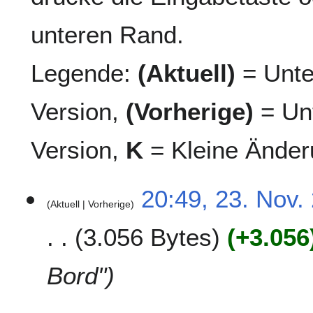
unteren Rand.
Legende:
(Aktuell)
= Unte
Version,
(Vorherige)
= Unt
Version,
K
= Kleine Änder
2
20:49, 23. Nov.
Aktuell
Vorherige
3
.
3.056 Bytes
+3.056
N
o
v
Bord"
e
m
b