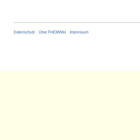
e
r
2
0
Datenschutz
Über FHEMWiki
Impressum
1
6