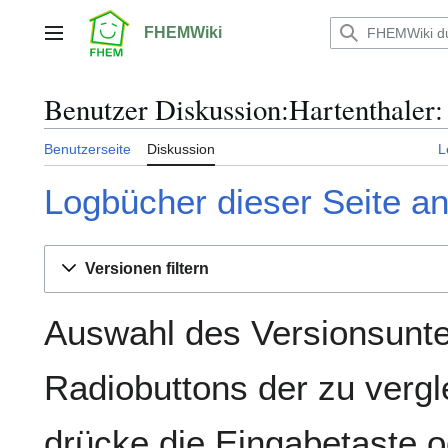
Zum
Inhalt
FHEMWiki
Hauptmenü
springen
Benutzer Diskussion:Hartenthaler:
Benutzerseite
Diskussion
L
Logbücher dieser Seite a
Versionen filtern
Auswahl des Versionsunte
Radiobuttons der zu verg
drücke die Eingabetaste o