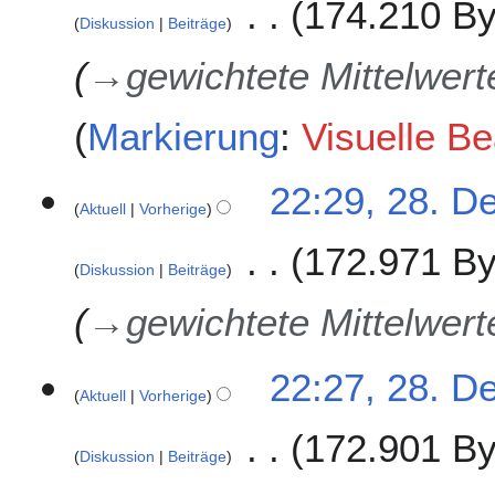
174.210 By
Diskussion
Beiträge
→
gewichtete Mittelwer
Markierung
:
Visuelle B
2
22:29, 28. D
Aktuell
Vorherige
8
.
172.971 By
D
Diskussion
Beiträge
e
z
→
gewichtete Mittelwer
e
m
22:27, 28. D
b
Aktuell
Vorherige
e
r
172.901 By
2
Diskussion
Beiträge
0