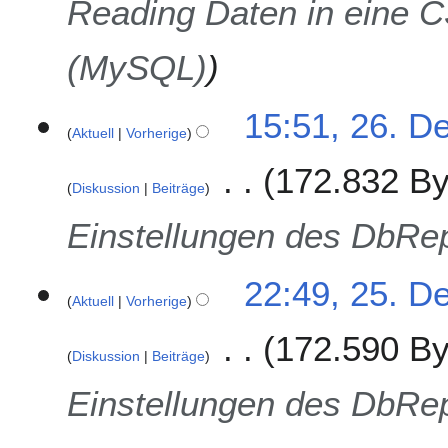
Reading Daten in eine C
2
2
(MySQL)
2
15:51, 26. D
Aktuell
Vorherige
6
.
172.832 By
D
Diskussion
Beiträge
e
z
Einstellungen des DbRep
e
m
2
22:49, 25. D
b
Aktuell
Vorherige
5
e
.
r
172.590 By
D
2
Diskussion
Beiträge
e
0
z
Einstellungen des DbRep
2
e
2
m