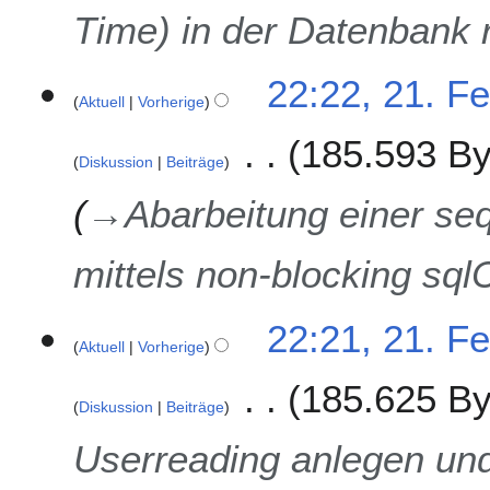
Time) in der Datenbank r
22:22, 21. F
Aktuell
Vorherige
185.593 By
Diskussion
Beiträge
→
Abarbeitung einer seq
mittels non-blocking 
22:21, 21. F
Aktuell
Vorherige
185.625 By
Diskussion
Beiträge
Userreading anlegen und