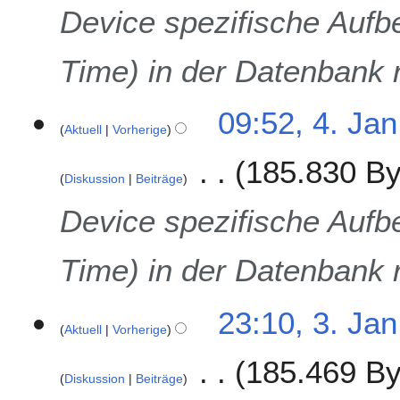
u
Device spezifische Aufb
s
a
Time) in der Datenbank r
m
m
e
09:52, 4. Jan
n
Aktuell
Vorherige
f
185.830 By
a
Diskussion
Beiträge
s
s
Device spezifische Aufb
u
n
Time) in der Datenbank r
g
3
23:10, 3. Jan
Aktuell
Vorherige
.
J
185.469 By
a
Diskussion
Beiträge
n