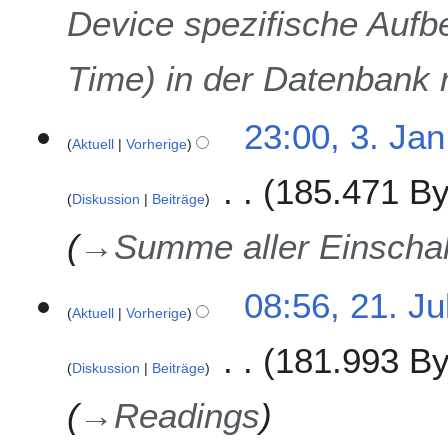
u
Device spezifische Aufb
a
r
Time) in der Datenbank r
2
0
2
23:00, 3. Jan
4
Aktuell
Vorherige
185.471 By
Diskussion
Beiträge
→
Summe aller Einschal
2
08:56, 21. Ju
Aktuell
Vorherige
1
.
181.993 By
J
Diskussion
Beiträge
u
l
→
Readings
i
2