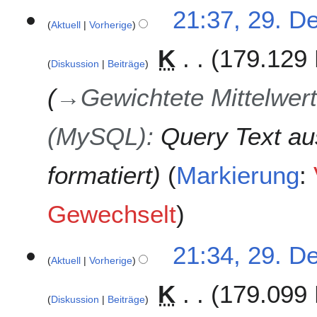
r
21:37, 29. D
2
Aktuell
Vorherige
0
K
179.129 
2
Diskussion
Beiträge
2
→
Gewichtete Mittelwert
(MySQL)
:
Query Text au
formatiert
Markierung
:
Gewechselt
21:34, 29. D
Aktuell
Vorherige
K
179.099 
Diskussion
Beiträge