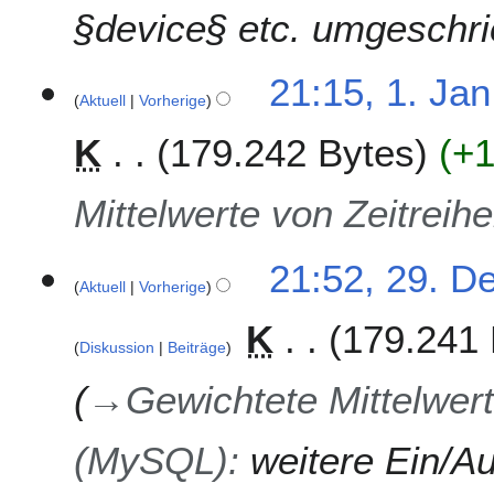
2
§device§ etc. umgeschr
3
1
21:15, 1. Jan
Aktuell
Vorherige
.
J
K
179.242 Bytes
+
a
n
u
Mittelwerte von Zeitrei
a
r
2
21:52, 29. D
2
Aktuell
Vorherige
9
0
.
2
K
179.241 
D
3
Diskussion
Beiträge
e
z
→
Gewichtete Mittelwert
e
m
(MySQL)
:
weitere Ein/A
b
e