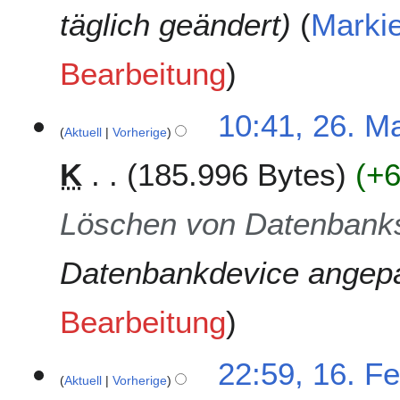
0
täglich geändert
Marki
2
4
Bearbeitung
10:41, 26. M
Aktuell
Vorherige
K
185.996 Bytes
+
Löschen von Datenbank
Datenbankdevice angep
Bearbeitung
1
22:59, 16. F
Aktuell
Vorherige
6