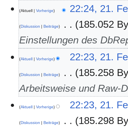
2
22:24, 21. F
Aktuell
Vorherige
1
.
185.052 By
F
Diskussion
Beiträge
e
b
Einstellungen des DbRep
r
u
22:23, 21. F
a
Aktuell
Vorherige
r
2
185.258 By
0
Diskussion
Beiträge
2
Arbeitsweise und Raw-De
5
22:23, 21. F
Aktuell
Vorherige
185.298 By
Diskussion
Beiträge