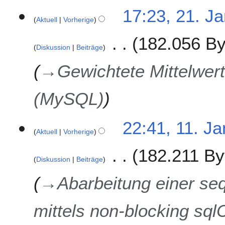
2
17:23, 21. J
Aktuell
Vorherige
1
.
182.056 By
J
Diskussion
Beiträge
a
n
→
Gewichtete Mittelwert
u
a
(MySQL)
r
2
0
1
22:41, 11. Ja
2
Aktuell
Vorherige
1
3
.
182.211 By
J
Diskussion
Beiträge
a
n
→
Abarbeitung einer seq
u
a
mittels non-blocking 
r
2