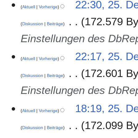
22:30, 25. D
b
Aktuell
Vorherige
e
r
172.579 By
2
Diskussion
Beiträge
0
Einstellungen des DbRep
2
2
22:17, 25. D
Aktuell
Vorherige
172.601 By
Diskussion
Beiträge
Einstellungen des DbRep
18:19, 25. D
Aktuell
Vorherige
172.099 By
Diskussion
Beiträge