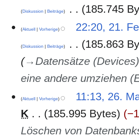
185.745 By
Diskussion
Beiträge
22:20, 21. F
Aktuell
Vorherige
185.863 By
Diskussion
Beiträge
→
Datensätze (Devices)
eine andere umziehen (E
2
11:13, 26. M
Aktuell
Vorherige
6
.
K
185.995 Bytes
−
M
a
i
Löschen von Datenbank
2