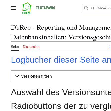
Zum
Inhalt
FHEMWiki
Hauptmenü
springen
DbRep - Reporting und Manageme
Datenbankinhalten: Versionsgeschi
Seite
Diskussion
L
Logbücher dieser Seite a
Versionen filtern
Auswahl des Versionsunte
Radiobuttons der zu verg