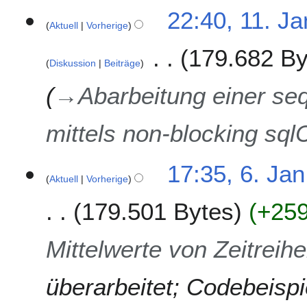
0
22:40, 11. Ja
2
Aktuell
Vorherige
3
179.682 By
Diskussion
Beiträge
→
Abarbeitung einer seq
mittels non-blocking 
6
17:35, 6. Jan
Aktuell
Vorherige
.
J
179.501 Bytes
+25
a
n
u
Mittelwerte von Zeitrei
a
r
überarbeitet; Codebeisp
2
0